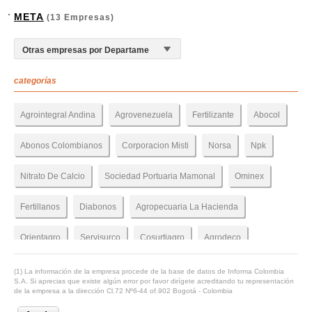
META
(13 Empresas)
categorías
Agrointegral Andina
Agrovenezuela
Fertilizante
Abocol
Abonos Colombianos
Corporacion Misti
Norsa
Npk
Nitrato De Calcio
Sociedad Portuaria Mamonal
Ominex
Fertillanos
Diabonos
Agropecuaria La Hacienda
Orientagro
Servisurco
Cosurtiagro
Agrodeco
Scrolling
Fertiltec
Azapa
Fertilizer
Liquid Fertilization
(1) La información de la empresa procede de la base de datos de Informa Colombia
S.A. Si aprecias que existe algún error por favor dirígete acreditando tu representación
de la empresa a la dirección Cl.72 Nº6-44 of.902 Bogotá - Colombia
Florintegral
Haifa
Colinsumos
Fertglobal
Abono