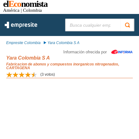
el
Eco
nomista
América
| Colombia
Buscar:
Empresite Colombia
Yara Colombia S A
Información ofrecida por
Yara Colombia S A
Fabricacion de abonos y compuestos inorganicos nitrogenados,
CARTAGENA
(
3
votos)