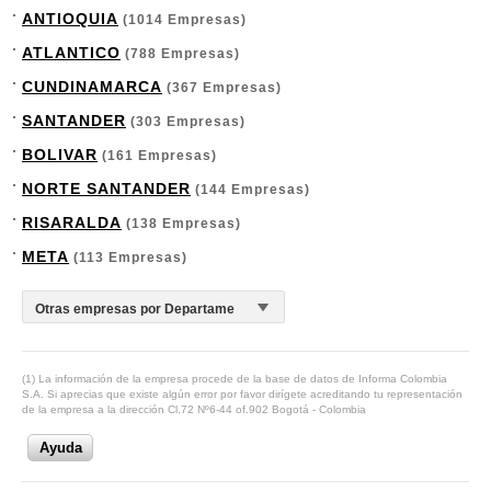
ANTIOQUIA
(1014 Empresas)
ATLANTICO
(788 Empresas)
CUNDINAMARCA
(367 Empresas)
SANTANDER
(303 Empresas)
BOLIVAR
(161 Empresas)
NORTE SANTANDER
(144 Empresas)
RISARALDA
(138 Empresas)
META
(113 Empresas)
(1) La información de la empresa procede de la base de datos de Informa Colombia
S.A. Si aprecias que existe algún error por favor dirígete acreditando tu representación
de la empresa a la dirección Cl.72 Nº6-44 of.902 Bogotá - Colombia
Ayuda