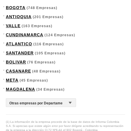
BOGOTA
(748 Empresas)
ANTIOQUIA
(201 Empresas)
VALLE
(163 Empresas)
CUNDINAMARCA
(124 Empresas)
ATLANTICO
(116 Empresas)
SANTANDER
(105 Empresas)
BOLIVAR
(76 Empresas)
CASANARE
(48 Empresas)
META
(45 Empresas)
MAGDALENA
(34 Empresas)
(1) La información de la empresa procede de la base de datos de Informa Colombia
S.A. Si aprecias que existe algún error por favor dirígete acreditando tu representación
de la empresa a la dirección Cl.72 Nº6-44 of.902 Bogotá - Colombia