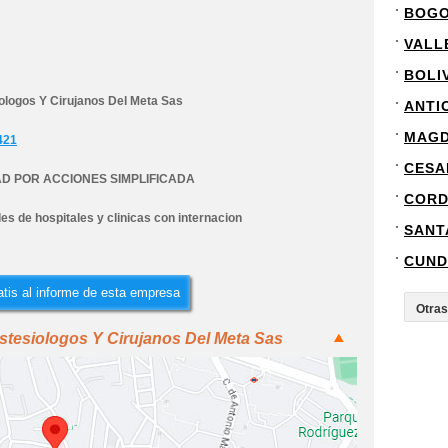
BOG
VALL
BOLI
ologos Y Cirujanos Del Meta Sas
ANTI
MAG
421
CESA
D POR ACCIONES SIMPLIFICADA
COR
es de hospitales y clinicas con internacion
SANT
CUND
tis al informe de esta empresa
stesiologos Y Cirujanos Del Meta Sas