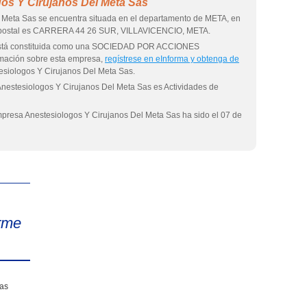
os Y Cirujanos Del Meta Sas
 Meta Sas se encuentra situada en el departamento de META, en
n postal es CARRERA 44 26 SUR, VILLAVICENCIO, META.
 está constituida como una SOCIEDAD POR ACCIONES
mación sobre esta empresa,
regístrese en eInforma y obtenga de
esiologos Y Cirujanos Del Meta Sas.
Anestesiologos Y Cirujanos Del Meta Sas es Actividades de
empresa Anestesiologos Y Cirujanos Del Meta Sas ha sido el 07 de
eInforma
rme
sas