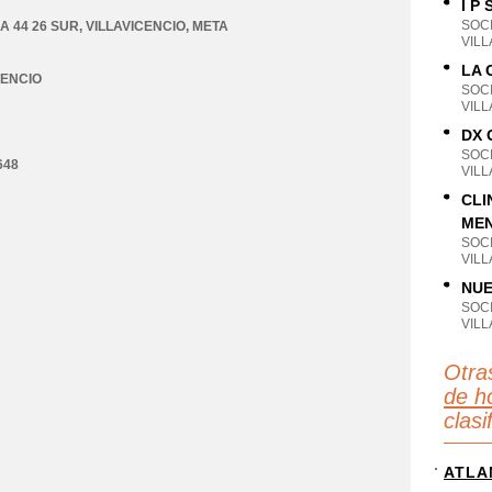
I P
SOC
 44 26 SUR
,
VILLAVICENCIO
,
META
VILL
LA 
CENCIO
SOC
VILL
DX 
SOC
648
VILL
CLI
MEN
SOC
VILL
NUE
SOC
VILL
Otra
de ho
clas
ATLA