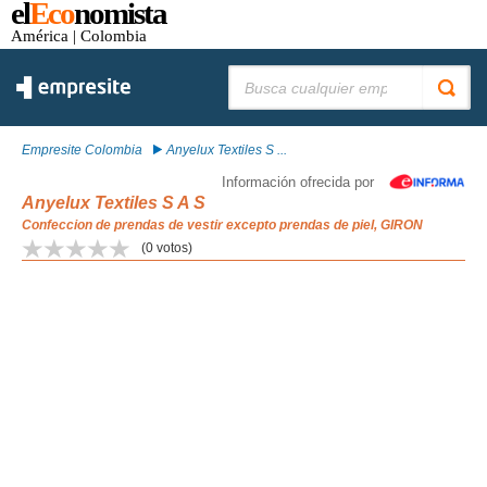
el
Eco
nomista
América
| Colombia
Buscar:
Empresite Colombia
Anyelux Textiles S ...
Información ofrecida por
Anyelux Textiles S A S
Confeccion de prendas de vestir excepto prendas de piel, GIRON
(
0
votos)