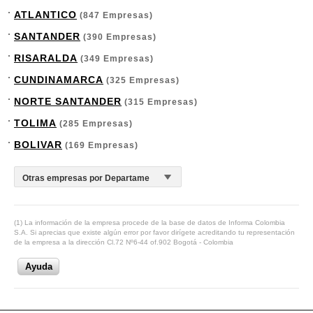
ATLANTICO
(847 Empresas)
SANTANDER
(390 Empresas)
RISARALDA
(349 Empresas)
CUNDINAMARCA
(325 Empresas)
NORTE SANTANDER
(315 Empresas)
TOLIMA
(285 Empresas)
BOLIVAR
(169 Empresas)
(1) La información de la empresa procede de la base de datos de Informa Colombia
S.A. Si aprecias que existe algún error por favor dirígete acreditando tu representación
de la empresa a la dirección Cl.72 Nº6-44 of.902 Bogotá - Colombia
Ayuda