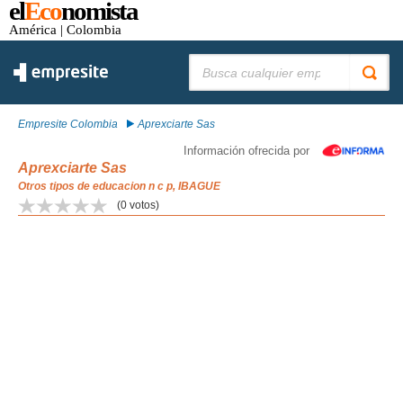
el
Eco
nomista
América
| Colombia
Buscar:
Empresite Colombia
Aprexciarte Sas
Información ofrecida por
Aprexciarte Sas
Otros tipos de educacion n c p, IBAGUE
(
0
votos)