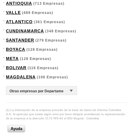
ANTIOQUIA
(713 Empresas)
VALLE
(489 Empresas)
ATLANTICO
(361 Empresas)
CUNDINAMARCA
(348 Empresas)
SANTANDER
(279 Empresas)
BOYACA
(128 Empresas)
META
(128 Empresas)
BOLIVAR
(116 Empresas)
MAGDALENA
(106 Empresas)
(1) La información de la empresa procede de la base de datos de Informa Colombia
S.A. Si aprecias que existe algún error por favor dirígete acreditando tu representación
de la empresa a la dirección Cl.72 Nº6-44 of.902 Bogotá - Colombia
Ayuda