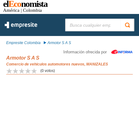
el
Eco
nomista
América
| Colombia
Buscar:
Empresite Colombia
Armotor S A S
Información ofrecida por
Armotor S A S
Comercio de vehiculos automotores nuevos, MANIZALES
(
0
votos)