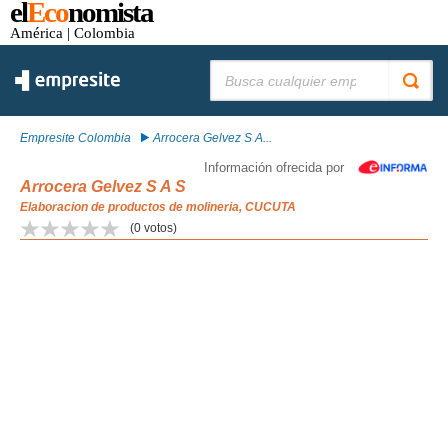
el
Eco
nomista
América
| Colombia
Buscar:
Empresite Colombia
Arrocera Gelvez S A...
Información ofrecida por
Arrocera Gelvez S A S
Elaboracion de productos de molineria, CUCUTA
(
0
votos)