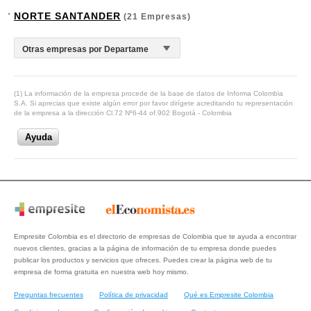
NORTE SANTANDER
(21 Empresas)
(1) La información de la empresa procede de la base de datos de Informa Colombia
S.A. Si aprecias que existe algún error por favor dirígete acreditando tu representación
de la empresa a la dirección Cl.72 Nº6-44 of.902 Bogotá - Colombia
Ayuda
Empresite Colombia es el directorio de empresas de Colombia que te ayuda a encontrar
nuevos clientes, gracias a la página de información de tu empresa donde puedes
publicar los productos y servicios que ofreces. Puedes crear la página web de tu
empresa de forma gratuita en nuestra web hoy mismo.
Preguntas frecuentes
Política de privacidad
Qué es Empresite Colombia