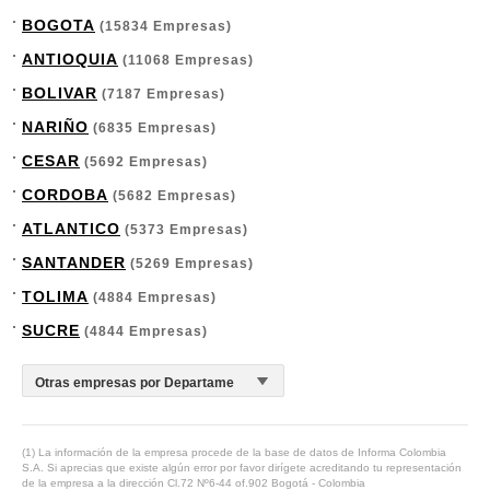
BOGOTA
(15834 Empresas)
ANTIOQUIA
(11068 Empresas)
BOLIVAR
(7187 Empresas)
NARIÑO
(6835 Empresas)
CESAR
(5692 Empresas)
CORDOBA
(5682 Empresas)
ATLANTICO
(5373 Empresas)
SANTANDER
(5269 Empresas)
TOLIMA
(4884 Empresas)
SUCRE
(4844 Empresas)
(1) La información de la empresa procede de la base de datos de Informa Colombia
S.A. Si aprecias que existe algún error por favor dirígete acreditando tu representación
de la empresa a la dirección Cl.72 Nº6-44 of.902 Bogotá - Colombia