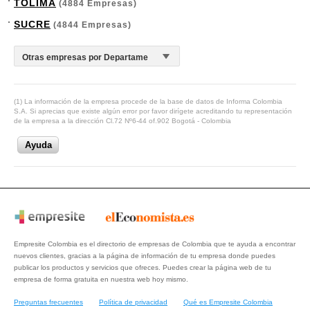
TOLIMA
(4884 Empresas)
SUCRE
(4844 Empresas)
(1) La información de la empresa procede de la base de datos de Informa Colombia
S.A. Si aprecias que existe algún error por favor dirígete acreditando tu representación
de la empresa a la dirección Cl.72 Nº6-44 of.902 Bogotá - Colombia
Ayuda
Empresite Colombia es el directorio de empresas de Colombia que te ayuda a encontrar
nuevos clientes, gracias a la página de información de tu empresa donde puedes
publicar los productos y servicios que ofreces. Puedes crear la página web de tu
empresa de forma gratuita en nuestra web hoy mismo.
Preguntas frecuentes
Política de privacidad
Qué es Empresite Colombia