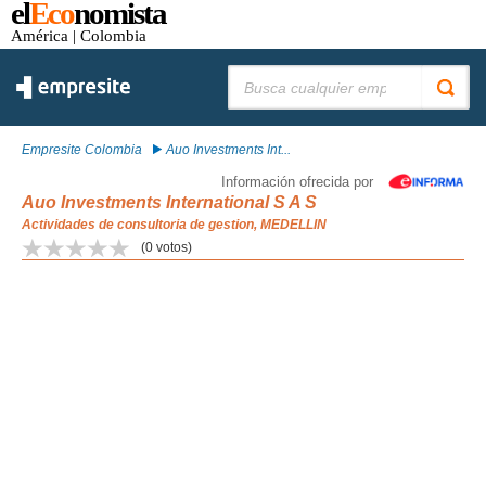
el
Eco
nomista
América
| Colombia
Buscar:
Empresite Colombia
Auo Investments Int...
Información ofrecida por
Auo Investments International S A S
Actividades de consultoria de gestion, MEDELLIN
(
0
votos)