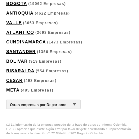
BOGOTA
(19062 Empresas)
ANTIOQUIA
(4622 Empresas)
VALLE
(3653 Empresas)
ATLANTICO
(2693 Empresas)
CUNDINAMARCA
(1473 Empresas)
SANTANDER
(1356 Empresas)
BOLIVAR
(919 Empresas)
RISARALDA
(554 Empresas)
CESAR
(493 Empresas)
META
(485 Empresas)
(1) La información de la empresa procede de la base de datos de Informa Colombia
S.A. Si aprecias que existe algún error por favor dirígete acreditando tu representación
de la empresa a la dirección Cl.72 Nº6-44 of.902 Bogotá - Colombia