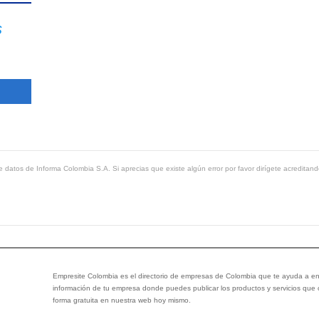
s
 datos de Informa Colombia S.A. Si aprecias que existe algún error por favor dirígete acreditand
Empresite Colombia es el directorio de empresas de Colombia que te ayuda a enc
información de tu empresa donde puedes publicar los productos y servicios que
forma gratuita en nuestra web hoy mismo.