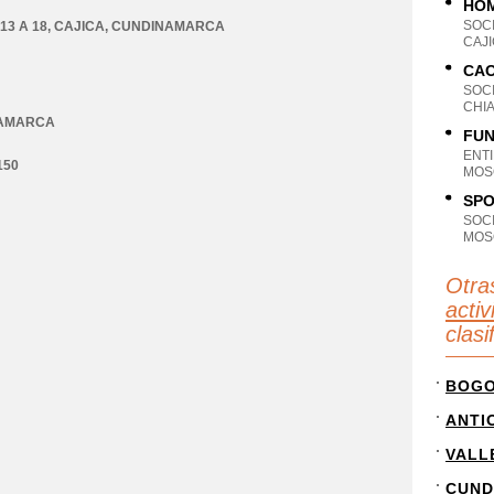
HOM
SOC
13 A 18
,
CAJICA
,
CUNDINAMARCA
CAJ
CAO
SOC
CHI
AMARCA
FUN
ENT
150
MOS
SP
SOC
MOS
Otra
acti
clas
BOG
ANTI
VALL
CUND