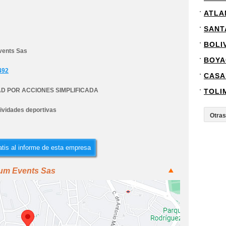
ATLA
SANT
BOLI
vents Sas
BOYA
492
CASA
D POR ACCIONES SIMPLIFICADA
TOLI
tividades deportivas
tis al informe de esta empresa
rum Events Sas