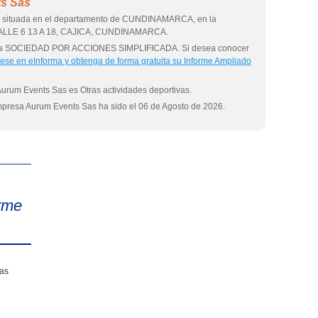
ts Sas
a situada en el departamento de CUNDINAMARCA, en la
s CALLE 6 13 A 18, CAJICA, CUNDINAMARCA.
 una SOCIEDAD POR ACCIONES SIMPLIFICADA. Si desea conocer
rese en eInforma y obtenga de forma gratuita su Informe Ampliado
Aurum Events Sas es Otras actividades deportivas.
empresa Aurum Events Sas ha sido el 06 de Agosto de 2026.
eInforma
rme
sas