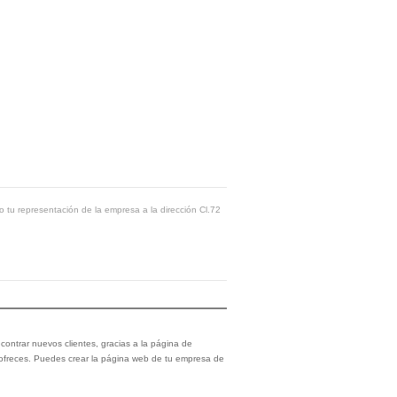
o tu representación de la empresa a la dirección Cl.72
ontrar nuevos clientes, gracias a la página de
 ofreces. Puedes crear la página web de tu empresa de