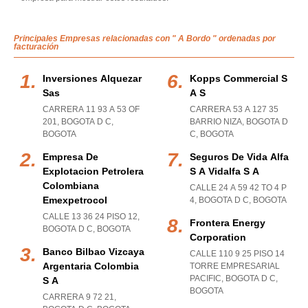
Principales Empresas relacionadas con " A Bordo " ordenadas por
facturación
Inversiones Alquezar
Kopps Commercial S
Sas
A S
CARRERA 11 93 A 53 OF
CARRERA 53 A 127 35
201
,
BOGOTA D C
,
BARRIO NIZA
,
BOGOTA D
BOGOTA
C
,
BOGOTA
Empresa De
Seguros De Vida Alfa
Explotacion Petrolera
S A Vidalfa S A
Colombiana
CALLE 24 A 59 42 TO 4 P
Emexpetrocol
4
,
BOGOTA D C
,
BOGOTA
CALLE 13 36 24 PISO 12
,
Frontera Energy
BOGOTA D C
,
BOGOTA
Corporation
Banco Bilbao Vizcaya
CALLE 110 9 25 PISO 14
Argentaria Colombia
TORRE EMPRESARIAL
PACIFIC
,
BOGOTA D C
,
S A
BOGOTA
CARRERA 9 72 21
,