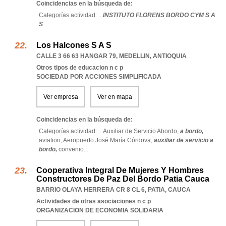
Coincidencias en la búsqueda de:
Categorías actividad: ...
INSTITUTO FLORENS BORDO CYM S A
S
...
Los Halcones S A S
CALLE 3 66 63 HANGAR 79
,
MEDELLIN
,
ANTIOQUIA
Otros tipos de educacion n c p
SOCIEDAD POR ACCIONES SIMPLIFICADA
Ver empresa
Ver en mapa
Coincidencias en la búsqueda de:
Categorías actividad: ...
Auxiliar de Servicio Abordo,
a bordo,
aviation,
Aeropuerto José María Córdova,
auxiliar de servicio a
bordo,
convenio
...
Cooperativa Integral De Mujeres Y Hombres
Constructores De Paz Del Bordo Patia Cauca
BARRIO OLAYA HERRERA CR 8 CL 6
,
PATIA
,
CAUCA
Actividades de otras asociaciones n c p
ORGANIZACION DE ECONOMIA SOLIDARIA