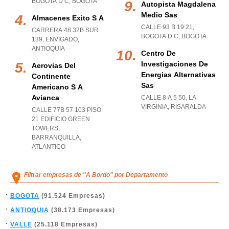
BOGOTA D C
,
BOGOTA
Autopista Magdalena
Medio Sas
Almacenes Exito S A
CALLE 93 B 19 21
,
CARRERA 48 32B SUR
BOGOTA D C
,
BOGOTA
139
,
ENVIGADO
,
ANTIOQUIA
Centro De
Investigaciones De
Aerovias Del
Energias Alternativas
Continente
Sas
Americano S A
Avianca
CALLE 8 A 5 50
,
LA
VIRGINIA
,
RISARALDA
CALLE 77B 57 103 PISO
21 EDIFICIO GREEN
TOWERS
,
BARRANQUILLA
,
ATLANTICO
Filtrar empresas de "A Bordo" por Departamento
BOGOTA
(91.524 Empresas)
ANTIOQUIA
(38.173 Empresas)
VALLE
(25.118 Empresas)