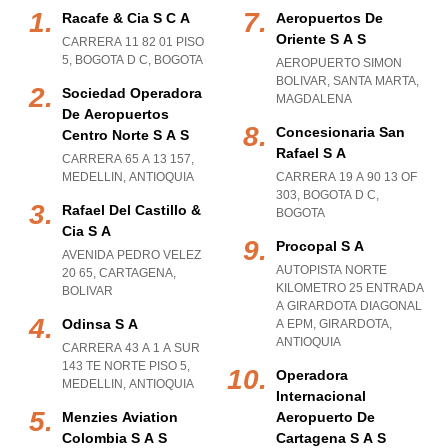
Racafe & Cia S C A
Aeropuertos De
Oriente S A S
CARRERA 11 82 01 PISO
5
,
BOGOTA D C
,
BOGOTA
AEROPUERTO SIMON
BOLIVAR
,
SANTA MARTA
,
Sociedad Operadora
MAGDALENA
De Aeropuertos
Concesionaria San
Centro Norte S A S
Rafael S A
CARRERA 65 A 13 157
,
MEDELLIN
,
ANTIOQUIA
CARRERA 19 A 90 13 OF
303
,
BOGOTA D C
,
Rafael Del Castillo &
BOGOTA
Cia S A
Procopal S A
AVENIDA PEDRO VELEZ
AUTOPISTA NORTE
20 65
,
CARTAGENA
,
KILOMETRO 25 ENTRADA
BOLIVAR
A GIRARDOTA DIAGONAL
Odinsa S A
A EPM
,
GIRARDOTA
,
ANTIOQUIA
CARRERA 43 A 1 A SUR
143 TE NORTE PISO 5
,
Operadora
MEDELLIN
,
ANTIOQUIA
Internacional
Menzies Aviation
Aeropuerto De
Colombia S A S
Cartagena S A S