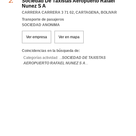
Sociedad De Taxistas Aeropuerto Rafael
Nunez S A
CARRERA CARRERA 3 71 02
,
CARTAGENA
,
BOLIVAR
Transporte de pasajeros
SOCIEDAD ANONIMA
Ver empresa
Ver en mapa
Coincidencias en la búsqueda de:
Categorías actividad: ...
SOCIEDAD DE TAXISTAS
AEROPUERTO RAFAEL NUNEZ S A
...