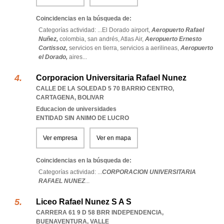
Coincidencias en la búsqueda de:
Categorías actividad: ...
El Dorado airport,
Aeropuerto Rafael
Nuñez,
colombia,
san andrés,
Atlas Air,
Aeropuerto Ernesto
Cortissoz,
servicios en tierra,
servicios a aerilineas,
Aeropuerto
el Dorado,
aires
...
Corporacion Universitaria Rafael Nunez
CALLE DE LA SOLEDAD 5 70 BARRIO CENTRO
,
CARTAGENA
,
BOLIVAR
Educacion de universidades
ENTIDAD SIN ANIMO DE LUCRO
Ver empresa
Ver en mapa
Coincidencias en la búsqueda de:
Categorías actividad: ...
CORPORACION UNIVERSITARIA
RAFAEL NUNEZ
...
Liceo Rafael Nunez S A S
CARRERA 61 9 D 58 BRR INDEPENDENCIA
,
BUENAVENTURA
,
VALLE