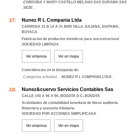
CORDOBA Y MARY CASTILLO MELANO SAS SURAMA SAS
SEZE
...
Nunez R L Compania Ltda
CARRERA 31 B 14 A 31 BRR VILLA JULIANA
,
DUITAMA
,
BOYACA
Fabricacion de productos metalicos para uso estructural
SOCIEDAD LIMITADA
Ver empresa
Ver en mapa
Coincidencias en la búsqueda de:
Categorías actividad: ...
NUNEZ R L COMPANIA LTDA
...
Nunez&cuervo Servicios Contables Sas
CALLE 150 A 96 A 90
,
BOGOTA D C
,
BOGOTA
Actividades de contabilidad teneduria de libros auditoria
financiera y asesoria tributaria
SOCIEDAD POR ACCIONES SIMPLIFICADA
Ver empresa
Ver en mapa