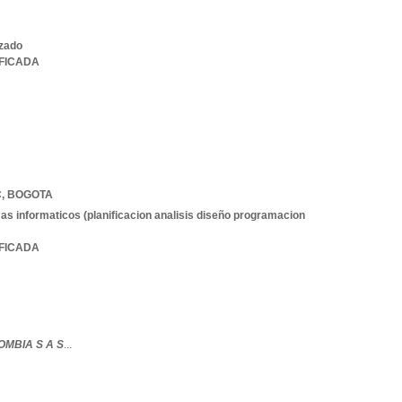
izado
IFICADA
C
,
BOGOTA
as informaticos (planificacion analisis diseño programacion
IFICADA
MBIA S A S
...