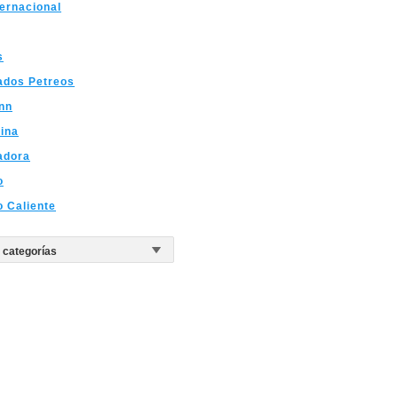
ternacional
s
ados Petreos
nn
ina
adora
o
o Caliente