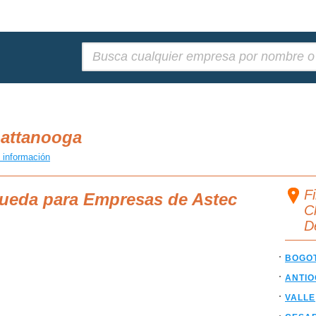
Buscar:
hattanooga
 información
F
queda para Empresas de Astec
C
D
BOGO
ANTIO
VALLE