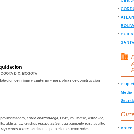
CESA
CORD
ATLAN
BOLIV
HUILA
SANT
D
A
iquidacion
F
BOGOTA D C
,
BOGOTA
lotacion de minas y canteras y para obras de construccion
Peque
Media
Grand
Otro
,
pavimentadora,
astec chattanooga,
HMA,
vsi,
metso,
astec inc,
lto,
ablisa,
jaw crusher,
equipo astec,
equipamiento para asfalto,
Astec
,
repuestos astec,
seminarios para clientes avanzados
...