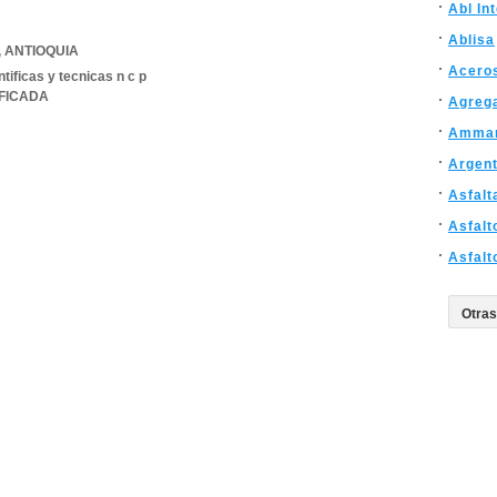
Abl In
Ablisa
,
ANTIOQUIA
Acero
tificas y tecnicas n c p
IFICADA
Agreg
Amma
Argent
Asfalt
Asfalt
Asfalt