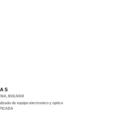
 A S
ENA
,
BOLIVAR
izado de equipo electronico y optico
IFICADA