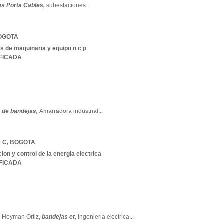
s Porta Cables,
subestaciones
...
OGOTA
s de maquinaria y equipo n c p
IFICADA
 de bandejas,
Amarradora industrial
...
 C
,
BOGOTA
ion y control de la energia electrica
IFICADA
,
Heyman Ortiz,
bandejas et,
Ingenieria eléctrica
...