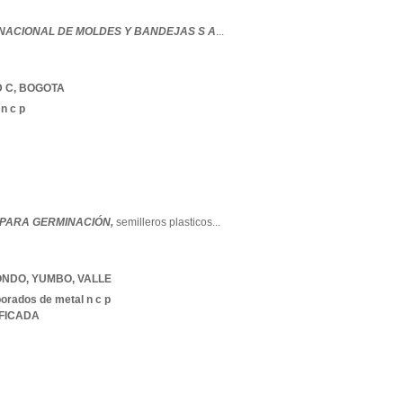
 NACIONAL DE MOLDES Y BANDEJAS S A
...
 C
,
BOGOTA
 n c p
PARA GERMINACIÓN,
semilleros plasticos
...
ONDO
,
YUMBO
,
VALLE
borados de metal n c p
IFICADA