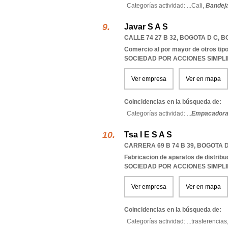
Categorías actividad: ...
Cali,
Bandeja
Javar S A S
CALLE 74 27 B 32
,
BOGOTA D C
,
B
Comercio al por mayor de otros tipo
SOCIEDAD POR ACCIONES SIMPL
Ver empresa
Ver en mapa
Coincidencias en la búsqueda de:
Categorías actividad: ...
Empacadora
Tsa I E S A S
CARRERA 69 B 74 B 39
,
BOGOTA D
Fabricacion de aparatos de distribuc
SOCIEDAD POR ACCIONES SIMPL
Ver empresa
Ver en mapa
Coincidencias en la búsqueda de:
Categorías actividad: ...
trasferencias