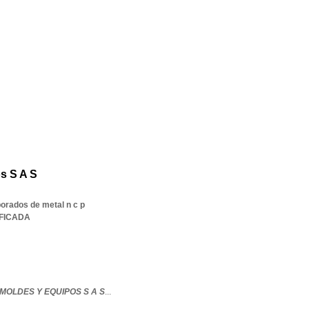
s S A S
borados de metal n c p
IFICADA
MOLDES Y EQUIPOS S A S
...