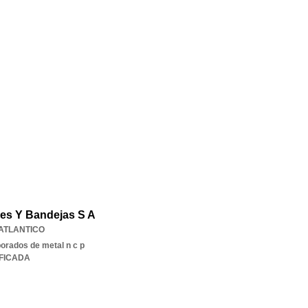
des Y Bandejas S A
ATLANTICO
borados de metal n c p
IFICADA