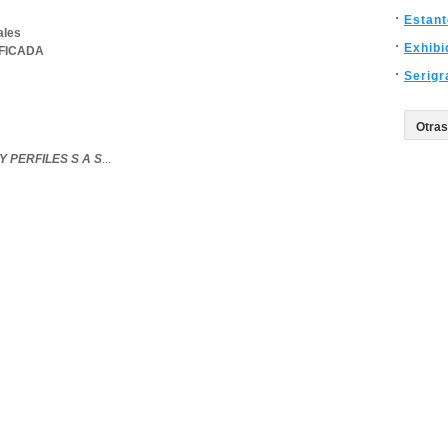
Estant
ales
Exhibi
IFICADA
Serigr
 PERFILES S A S
...