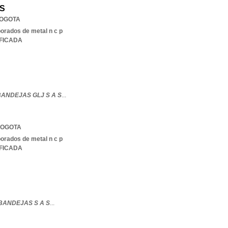
 S
OGOTA
borados de metal n c p
IFICADA
ANDEJAS GLJ S A S
...
OGOTA
borados de metal n c p
IFICADA
BANDEJAS S A S
...