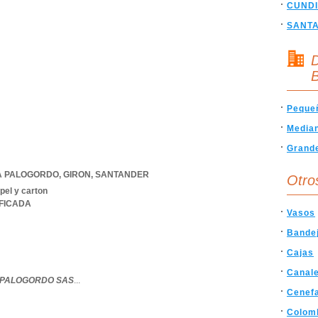
CUND
SANT
D
B
Peque
Media
Grand
DA PALOGORDO
,
GIRON
,
SANTANDER
Otro
pel y carton
IFICADA
Vasos
Bande
Cajas
Canal
PALOGORDO SAS
...
Cenef
Colom