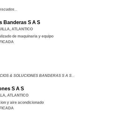
 escudos
...
es Banderas S A S
ILLA
,
ATLANTICO
lizado de maquinaria y equipo
IFICADA
CIOS & SOLUCIONES BANDERAS S A S
...
ones S A S
LLA
,
ATLANTICO
cion y aire acondicionado
IFICADA