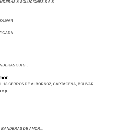
NDERAS & SOLUCIONES S A S
...
OLIVAR
IFICADA
NDERAS S A S
...
mor
 L 18 CERROS DE ALBORNOZ
,
CARTAGENA
,
BOLIVAR
 c p
 BANDERAS DE AMOR
...