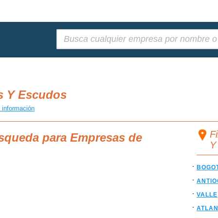
Buscar:
s Y Escudos
 información
F
úsqueda para Empresas de
Y
BOGO
ANTIO
VALLE
ATLAN