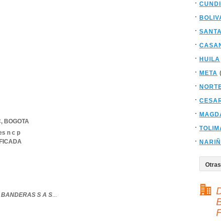
CUND
BOLIV
SANT
CASA
HUILA
META
NORT
CESA
S
MAGD
C
,
BOGOTA
TOLIM
es n c p
IFICADA
NARI
D
 BANDERAS S A S
...
F