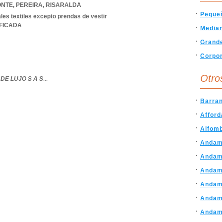
ONTE
,
PEREIRA
,
RISARALDA
Peque
les textiles excepto prendas de vestir
IFICADA
Media
Grand
Corpor
Otro
DE LUJO S A S
...
Barran
Afford
Alfomb
Andam
Andami
Andam
Andam
Andami
Andam