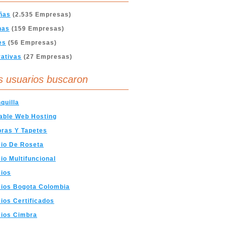
ñas
(2.535 Empresas)
nas
(159 Empresas)
es
(56 Empresas)
ativas
(27 Empresas)
s usuarios buscaron
quilla
able Web Hosting
ras Y Tapetes
io De Roseta
o Multifuncional
ios
ios Bogota Colombia
os Certificados
ios Cimbra