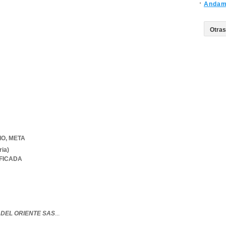
Andam
IO
,
META
ria)
IFICADA
DEL ORIENTE SAS
...