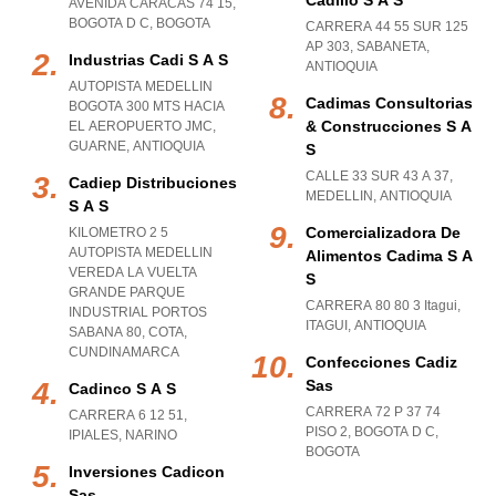
Cadillo S A S
AVENIDA CARACAS 74 15
,
BOGOTA D C
,
BOGOTA
CARRERA 44 55 SUR 125
AP 303
,
SABANETA
,
Industrias Cadi S A S
ANTIOQUIA
AUTOPISTA MEDELLIN
Cadimas Consultorias
BOGOTA 300 MTS HACIA
& Construcciones S A
EL AEROPUERTO JMC
,
GUARNE
,
ANTIOQUIA
S
CALLE 33 SUR 43 A 37
,
Cadiep Distribuciones
MEDELLIN
,
ANTIOQUIA
S A S
Comercializadora De
KILOMETRO 2 5
AUTOPISTA MEDELLIN
Alimentos Cadima S A
VEREDA LA VUELTA
S
GRANDE PARQUE
CARRERA 80 80 3 Itagui
,
INDUSTRIAL PORTOS
ITAGUI
,
ANTIOQUIA
SABANA 80
,
COTA
,
CUNDINAMARCA
Confecciones Cadiz
Sas
Cadinco S A S
CARRERA 72 P 37 74
CARRERA 6 12 51
,
PISO 2
,
BOGOTA D C
,
IPIALES
,
NARINO
BOGOTA
Inversiones Cadicon
Sas