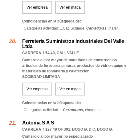
Ver empresa
Ver en mapa
Coincidencias en la búsqueda de:
Categorías actividad: ...
Cat,
Schlage,
Cerraduras,
inafer
...
Ferreteria Suministros Industriales Del Valle
Ltda
CARRERA 1 54 40
,
CALI
,
VALLE
Comercio al por mayor de materiales de construccion
articulos de ferreteria pinturas productos de vidrio equipo y
materiales de fontaneria y calefaccion
SOCIEDAD LIMITADA
Ver empresa
Ver en mapa
Coincidencias en la búsqueda de:
Categorías actividad: ...
Cerraduras,
cheques
...
Automa S A S
CARRERA 7 127 48 OF 301
,
BOGOTA D C
,
BOGOTA
Comercio al por mayor no especializado