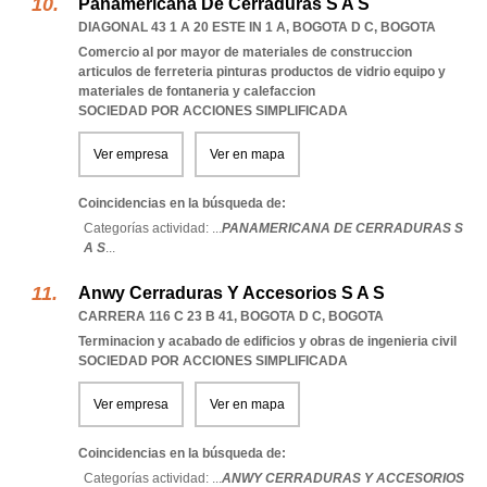
Panamericana De Cerraduras S A S
DIAGONAL 43 1 A 20 ESTE IN 1 A
,
BOGOTA D C
,
BOGOTA
Comercio al por mayor de materiales de construccion
articulos de ferreteria pinturas productos de vidrio equipo y
materiales de fontaneria y calefaccion
SOCIEDAD POR ACCIONES SIMPLIFICADA
Ver empresa
Ver en mapa
Coincidencias en la búsqueda de:
Categorías actividad: ...
PANAMERICANA DE CERRADURAS S
A S
...
Anwy Cerraduras Y Accesorios S A S
CARRERA 116 C 23 B 41
,
BOGOTA D C
,
BOGOTA
Terminacion y acabado de edificios y obras de ingenieria civil
SOCIEDAD POR ACCIONES SIMPLIFICADA
Ver empresa
Ver en mapa
Coincidencias en la búsqueda de:
Categorías actividad: ...
ANWY CERRADURAS Y ACCESORIOS