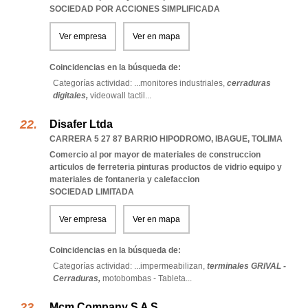
SOCIEDAD POR ACCIONES SIMPLIFICADA
Ver empresa
Ver en mapa
Coincidencias en la búsqueda de:
Categorías actividad: ...
monitores industriales,
cerraduras
digitales,
videowall tactil
...
Disafer Ltda
CARRERA 5 27 87 BARRIO HIPODROMO
,
IBAGUE
,
TOLIMA
Comercio al por mayor de materiales de construccion
articulos de ferreteria pinturas productos de vidrio equipo y
materiales de fontaneria y calefaccion
SOCIEDAD LIMITADA
Ver empresa
Ver en mapa
Coincidencias en la búsqueda de:
Categorías actividad: ...
impermeabilizan,
terminales GRIVAL -
Cerraduras,
motobombas - Tableta
...
Mcm Company S A S