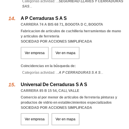
Categorías actividad: ...
SEGURIDAD LLAVES Y CERRADURAS
SAS
...
A P Cerraduras S A S
CARRERA 74 A BIS 68 71
,
BOGOTA D C
,
BOGOTA
Fabricacion de articulos de cuchilleria herramientas de mano
y articulos de ferreteria
SOCIEDAD POR ACCIONES SIMPLIFICADA
Ver empresa
Ver en mapa
Coincidencias en la búsqueda de:
Categorías actividad: ...
A P CERRADURAS S A S
...
Universal De Cerraduras S A S
CARRERA 85 B 15 54
,
CALI
,
VALLE
Comercio al por menor de articulos de ferreteria pinturas y
productos de vidrio en establecimientos especializados
SOCIEDAD POR ACCIONES SIMPLIFICADA
Ver empresa
Ver en mapa