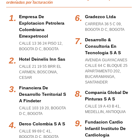
ordenadas por facturación
Empresa De
Gradezco Ltda
Explotacion Petrolera
CARRERA 36 5 C 09
,
Colombiana
BOGOTA D C
,
BOGOTA
Emexpetrocol
Desarrollo &
CALLE 13 36 24 PISO 12
,
Consultoria En
BOGOTA D C
,
BOGOTA
Tecnologia S A S
Hotel Deinelis Inn Sas
AVENIDA GUAYACANES
CALLE 64 C BLOQUE 25
CALLE 21 19 55 BRR EL
APARTAMENTO 202
,
CARMEN
,
BOSCONIA
,
BUCARAMANGA
,
CESAR
SANTANDER
Financiera De
Compania Global De
Desarrollo Territorial S
Pinturas S A S
A Findeter
CALLE 19 A 43 B 41
,
CALLE 103 19 20
,
BOGOTA
MEDELLIN
,
ANTIOQUIA
D C
,
BOGOTA
Fundacion Cardio
Derco Colombia S A S
Infantil Instituto De
CALLE 99 69 C 41
,
Cardiologia
BOGOTA D C
,
BOGOTA