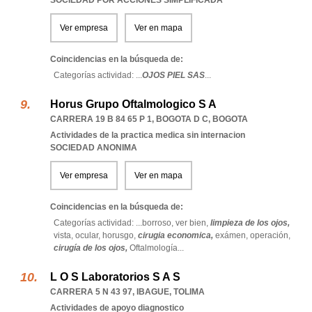
SOCIEDAD POR ACCIONES SIMPLIFICADA
Ver empresa
Ver en mapa
Coincidencias en la búsqueda de:
Categorías actividad: ...
OJOS PIEL SAS
...
Horus Grupo Oftalmologico S A
CARRERA 19 B 84 65 P 1
,
BOGOTA D C
,
BOGOTA
Actividades de la practica medica sin internacion
SOCIEDAD ANONIMA
Ver empresa
Ver en mapa
Coincidencias en la búsqueda de:
Categorías actividad: ...
borroso,
ver bien,
limpieza de los ojos,
vista,
ocular,
horusgo,
cirugia economica,
exámen,
operación,
cirugía de los ojos,
Oftalmología
...
L O S Laboratorios S A S
CARRERA 5 N 43 97
,
IBAGUE
,
TOLIMA
Actividades de apoyo diagnostico