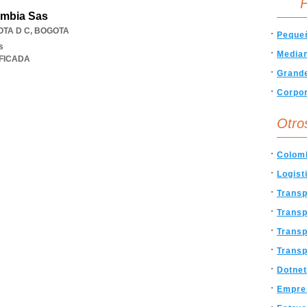
F
mbia Sas
TA D C
,
BOGOTA
Peque
s
Media
IFICADA
Grand
Corpor
Otro
Colom
Logist
Transp
Transp
Transp
Transp
Dotne
Empre