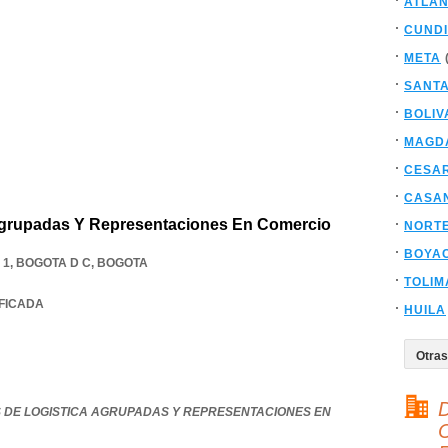
ATLAN
CUND
META
SANT
BOLIV
MAGD
CESA
CASA
grupadas Y Representaciones En Comercio
NORT
BOYA
 1
,
BOGOTA D C
,
BOGOTA
TOLIM
IFICADA
HUILA
D
 DE LOGISTICA AGRUPADAS Y REPRESENTACIONES EN
C