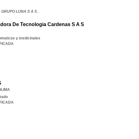
 GRUPO LUNA S A S
...
adora De Tecnologia Cardenas S A S
romaticas y medicinales
IFICADA
S
OLIMA
izado
IFICADA