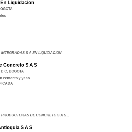
 En Liquidacion
BOGOTA
ales
 INTEGRADAS S A EN LIQUIDACION
...
 Concreto S A S
 D C
,
BOGOTA
on cemento y yeso
IFICADA
 PRODUCTORAS DE CONCRETO S A S
...
ntioquia S A S