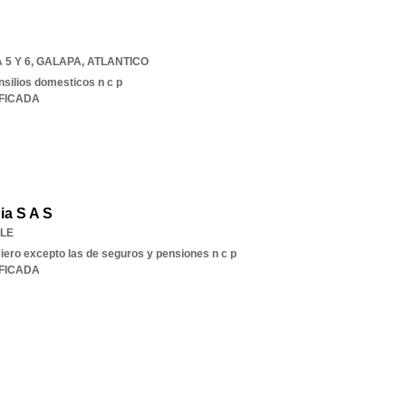
5 Y 6
,
GALAPA
,
ATLANTICO
nsilios domesticos n c p
IFICADA
a S A S
LE
ciero excepto las de seguros y pensiones n c p
IFICADA