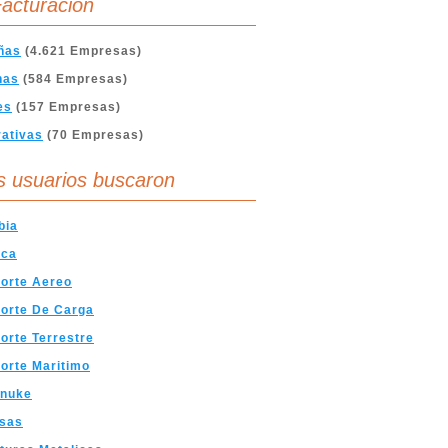
acturación
ñas
(4.621 Empresas)
nas
(584 Empresas)
es
(157 Empresas)
ativas
(70 Empresas)
s usuarios buscaron
bia
ica
orte Aereo
orte De Carga
orte Terrestre
orte Maritimo
tnuke
sas