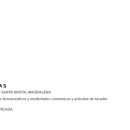
A S
,
SANTA MARTA
,
MAGDALENA
 farmaceuticos y medicinales cosmeticos y articulos de tocador
IFICADA