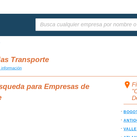
Buscar:
e
as Transporte
 información
F
úsqueda para Empresas de
"
e
D
BOGO
ANTIO
VALLE