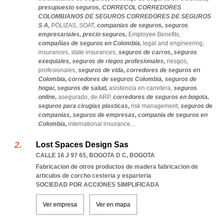
presupuesto seguros,
CORRECOL CORREDORES
COLOMBIANOS DE SEGUROS CORREDORES DE SEGUROS
S A,
PÓLIZAS,
SOAT,
companias de seguros,
seguros
empresariales,
precio seguros,
Employee Benefits,
compañias de seguros en Colombia,
legal and engineering,
insurances,
state insurances,
seguros de carros,
seguros
exequiales,
seguros de riegos profesionales,
riesgos,
profesionales,
seguros de vida,
corredores de seguros en
Colombia,
corredores de seguros Colombia,
seguros de
hogar,
seguros de salud,
asistencia en carretera,
seguros
online,
asegurado,
de ARP,
corredores de seguros en bogota,
seguros para cirugias plasticas,
risk management,
seguros de
companias,
seguros de empresas,
compania de seguros en
Colombia,
international insurance
...
Lost Spaces Design Sas
CALLE 16 J 97 65
,
BOGOTA D C
,
BOGOTA
Fabricacion de otros productos de madera fabricacion de
articulos de corcho cesteria y esparteria
SOCIEDAD POR ACCIONES SIMPLIFICADA
Ver empresa
Ver en mapa