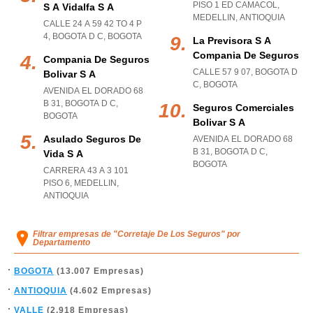
PISO 1 ED CAMACOL
,
S A Vidalfa S A
MEDELLIN
,
ANTIOQUIA
CALLE 24 A 59 42 TO 4 P
4
,
BOGOTA D C
,
BOGOTA
La Previsora S A
Compania De Seguros
Compania De Seguros
CALLE 57 9 07
,
BOGOTA D
Bolivar S A
C
,
BOGOTA
AVENIDA EL DORADO 68
B 31
,
BOGOTA D C
,
Seguros Comerciales
BOGOTA
Bolivar S A
Asulado Seguros De
AVENIDA EL DORADO 68
B 31
,
BOGOTA D C
,
Vida S A
BOGOTA
CARRERA 43 A 3 101
PISO 6
,
MEDELLIN
,
ANTIOQUIA
Filtrar empresas de "Corretaje De Los Seguros" por
Departamento
BOGOTA
(13.007 Empresas)
ANTIOQUIA
(4.602 Empresas)
VALLE
(2.918 Empresas)