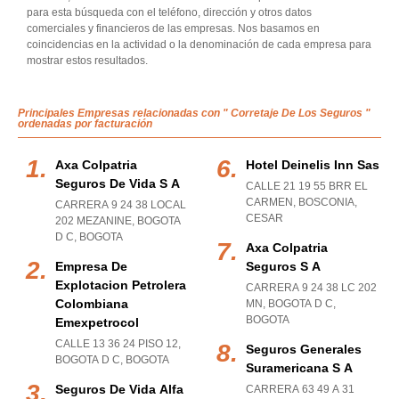
para esta búsqueda con el teléfono, dirección y otros datos
comerciales y financieros de las empresas. Nos basamos en
coincidencias en la actividad o la denominación de cada empresa para
mostrar estos resultados.
Principales Empresas relacionadas con " Corretaje De Los Seguros "
ordenadas por facturación
Axa Colpatria
Hotel Deinelis Inn Sas
Seguros De Vida S A
CALLE 21 19 55 BRR EL
CARMEN
,
BOSCONIA
,
CARRERA 9 24 38 LOCAL
CESAR
202 MEZANINE
,
BOGOTA
D C
,
BOGOTA
Axa Colpatria
Empresa De
Seguros S A
Explotacion Petrolera
CARRERA 9 24 38 LC 202
Colombiana
MN
,
BOGOTA D C
,
BOGOTA
Emexpetrocol
CALLE 13 36 24 PISO 12
,
Seguros Generales
BOGOTA D C
,
BOGOTA
Suramericana S A
Seguros De Vida Alfa
CARRERA 63 49 A 31