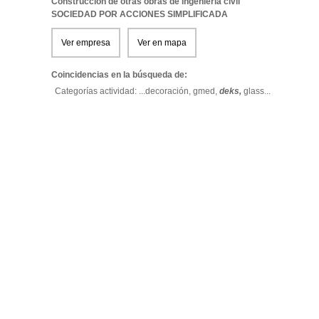
Construccion de otras obras de ingenieria civil
SOCIEDAD POR ACCIONES SIMPLIFICADA
Ver empresa
Ver en mapa
Coincidencias en la búsqueda de:
Categorías actividad: ...
decoración,
gmed,
deks,
glass
...