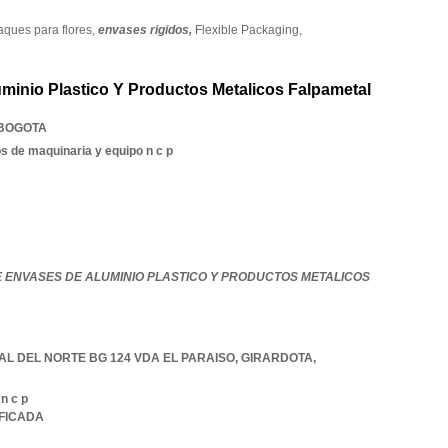
ques para flores,
envases rigidos,
Flexible Packaging,
minio Plastico Y Productos Metalicos Falpametal
BOGOTA
s de maquinaria y equipo n c p
E ENVASES DE ALUMINIO PLASTICO Y PRODUCTOS METALICOS
AL DEL NORTE BG 124 VDA EL PARAISO
,
GIRARDOTA
,
 n c p
IFICADA