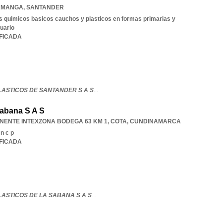
AMANGA
,
SANTANDER
 quimicos basicos cauchos y plasticos en formas primarias y
uario
IFICADA
LASTICOS DE SANTANDER S A S
...
Sabana S A S
NENTE INTEXZONA BODEGA 63 KM 1
,
COTA
,
CUNDINAMARCA
 n c p
IFICADA
ASTICOS DE LA SABANA S A S
...