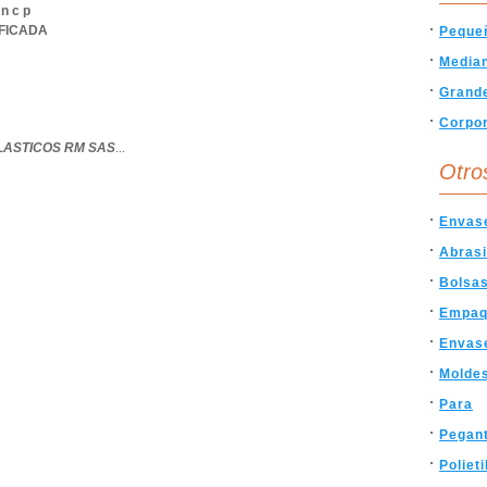
 n c p
IFICADA
Peque
Media
Grand
Corpor
LASTICOS RM SAS
...
Otro
Envase
Abras
Bolsas
Empaq
Envas
Molde
Para
Pegan
Poliet