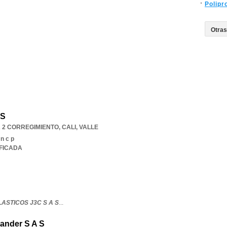
Polipr
 S
 2 CORREGIMIENTO
,
CALI
,
VALLE
 n c p
IFICADA
ASTICOS J3C S A S
...
ander S A S