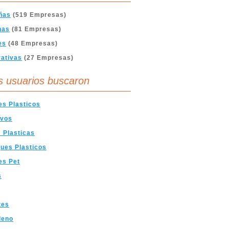
ñas
(519 Empresas)
nas
(81 Empresas)
es
(48 Empresas)
ativas
(27 Empresas)
s usuarios buscaron
s Plasticos
ivos
 Plasticas
ues Plasticos
es Pet
s
tes
ileno