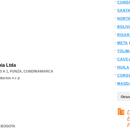
CUND
SANT
NORT
BOLIV
RISA
META
TOLIM
CAUC
ia Ltda
HUILA
 A 1
,
FUNZA
,
CUNDINAMARCA
CORD
ductos n c p
MAGD
D
E
F
,
BOGOTA