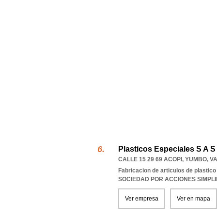
Plasticos Especiales S A S
CALLE 15 29 69 ACOPI
,
YUMBO
,
V
Fabricacion de articulos de plastico
SOCIEDAD POR ACCIONES SIMPL
Ver empresa
Ver en mapa