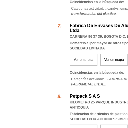
Coincidencias en la búsqueda de:
Categorías actividad: ...
candys,
empa
transformacion del plastico
...
Fabrica De Envases De Alu
Ltda
CARRERA 96 37 39
,
BOGOTA D C
,
Comercio al por mayor de otros tipo
SOCIEDAD LIMITADA
Ver empresa
Ver en mapa
Coincidencias en la búsqueda de:
Categorías actividad: ...
FABRICA D
FALPAMETAL LTDA
...
Petpack S A S
KILOMETRO 25 PARQUE INDUSTRI
ANTIOQUIA
Fabricacion de articulos de plastico
SOCIEDAD POR ACCIONES SIMPL