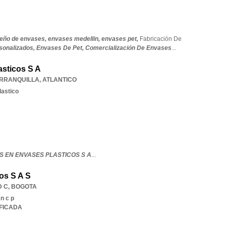
seño de envases,
envases medellin,
envases pet,
Fabricación De
sonalizados,
Envases De Pet,
Comercialización De Envases
...
sticos S A
RRANQUILLA
,
ATLANTICO
lastico
S EN ENVASES PLASTICOS S A
...
os S A S
D C
,
BOGOTA
 n c p
IFICADA