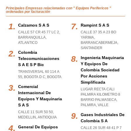
Principales Empresas relacionadas con " Equipos Perifericos "
ordenadas por facturación
Calzamos S A S
Rampint S A S
CALLE 57 CR 45 77 LC 2
,
CALLE 37 35 A 23 BO
BARRANQUILLA
,
YARIMA
,
ATLANTICO
BARRANCABERMEJA
,
SANTANDER
Colombia
Ingenieria Maquinaria
Telecomunicaciones
Y Equipos De
S A E S P Bic
Colombia Sociedad
TRANSVERSAL 60 114 A
Por Acciones
55
,
BOGOTA D C
,
BOGOTA
Simplificada
Comercial
LUGAR RECTA CALI
Internacional De
PALMIRA KILOMETRO 8
Equipos Y Maquinaria
BARRIO PALMASECA
,
S A S
PALMIRA
,
VALLE
CALLE 11 SUR 50 50
,
Gases Industriales De
MEDELLIN
,
ANTIOQUIA
Colombia S A
General De Equipos
CALLE 26 SUR 48 41 P 7