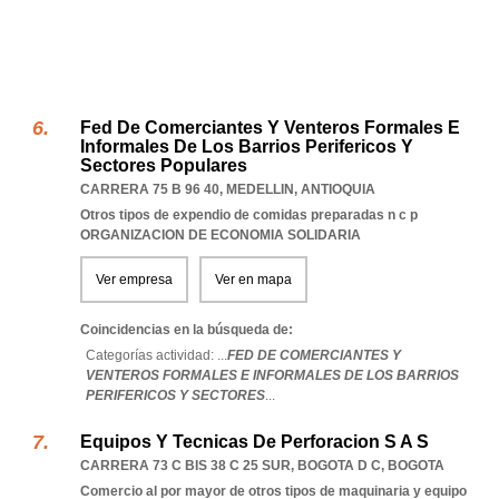
Fed De Comerciantes Y Venteros Formales E
Informales De Los Barrios Perifericos Y
Sectores Populares
CARRERA 75 B 96 40
,
MEDELLIN
,
ANTIOQUIA
Otros tipos de expendio de comidas preparadas n c p
ORGANIZACION DE ECONOMIA SOLIDARIA
Ver empresa
Ver en mapa
Coincidencias en la búsqueda de:
Categorías actividad: ...
FED DE COMERCIANTES Y
VENTEROS FORMALES E INFORMALES DE LOS BARRIOS
PERIFERICOS Y SECTORES
...
Equipos Y Tecnicas De Perforacion S A S
CARRERA 73 C BIS 38 C 25 SUR
,
BOGOTA D C
,
BOGOTA
Comercio al por mayor de otros tipos de maquinaria y equipo