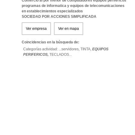
Comercio al por menor de computadores equipos perifericos
programas de informatica y equipos de telecomunicaciones
en establecimientos especializados
SOCIEDAD POR ACCIONES SIMPLIFICADA
Ver empresa
Ver en mapa
Coincidencias en la búsqueda de:
Categorías actividad: ...
servidores,
TINTA,
EQUIPOS
PERIFERICOS,
TECLADOS
...