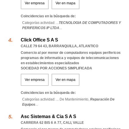
Ver empresa
Ver en mapa
Coincidencias en la búsqueda de:
Categorías actividad: ...
TECNOLOGIA DE COMPUTADORES Y
PERIFERICOS IP LTDA
...
Click Office S A S
CALLE 79 64 43
,
BARRANQUILLA
,
ATLANTICO
Comercio al por menor de computadores equipos perifericos
programas de informatica y equipos de telecomunicaciones
en establecimientos especializados
SOCIEDAD POR ACCIONES SIMPLIFICADA
Ver empresa
Ver en mapa
Coincidencias en la búsqueda de:
Categorías actividad: ...
De Mantenimiento,
Reparación De
Equipos
...
Asc Sistemas & Cia S A S
CARRERA 62 BIS 6 A 77
,
CALI
,
VALLE