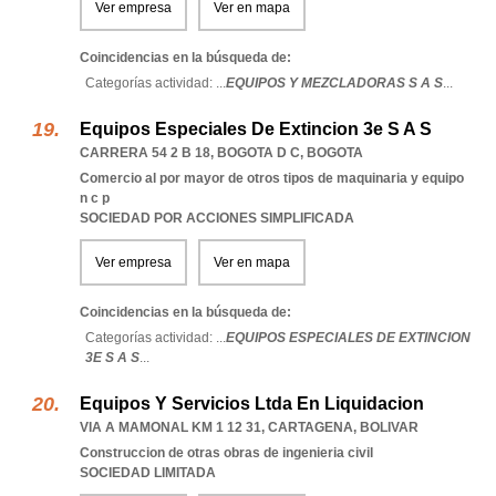
Ver empresa
Ver en mapa
Coincidencias en la búsqueda de:
Categorías actividad: ...
EQUIPOS Y MEZCLADORAS S A S
...
Equipos Especiales De Extincion 3e S A S
CARRERA 54 2 B 18
,
BOGOTA D C
,
BOGOTA
Comercio al por mayor de otros tipos de maquinaria y equipo
n c p
SOCIEDAD POR ACCIONES SIMPLIFICADA
Ver empresa
Ver en mapa
Coincidencias en la búsqueda de:
Categorías actividad: ...
EQUIPOS ESPECIALES DE EXTINCION
3E S A S
...
Equipos Y Servicios Ltda En Liquidacion
VIA A MAMONAL KM 1 12 31
,
CARTAGENA
,
BOLIVAR
Construccion de otras obras de ingenieria civil
SOCIEDAD LIMITADA