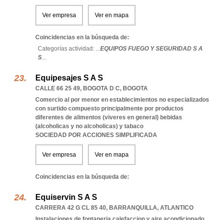
Ver empresa
Ver en mapa
Coincidencias en la búsqueda de:
Categorías actividad: ...
EQUIPOS FUEGO Y SEGURIDAD S A
S
...
Equipesajes S A S
CALLE 66 25 49
,
BOGOTA D C
,
BOGOTA
Comercio al por menor en establecimientos no especializados
con surtido compuesto principalmente por productos
diferentes de alimentos (viveres en general) bebidas
(alcoholicas y no alcoholicas) y tabaco
SOCIEDAD POR ACCIONES SIMPLIFICADA
Ver empresa
Ver en mapa
Coincidencias en la búsqueda de:
Equiservin S A S
CARRERA 42 G CL 85 40
,
BARRANQUILLA
,
ATLANTICO
Instalaciones de fontaneria calefaccion y aire acondicionado