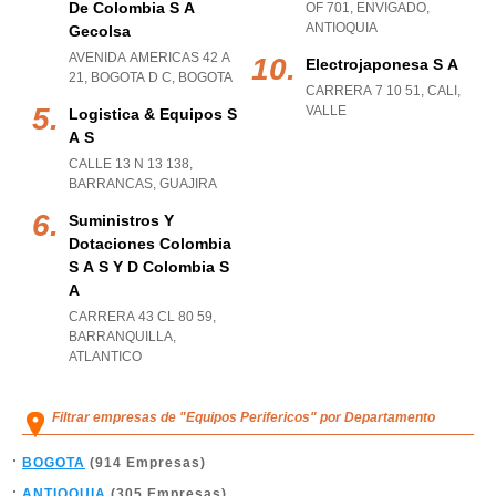
De Colombia S A
OF 701
,
ENVIGADO
,
ANTIOQUIA
Gecolsa
AVENIDA AMERICAS 42 A
Electrojaponesa S A
21
,
BOGOTA D C
,
BOGOTA
CARRERA 7 10 51
,
CALI
,
VALLE
Logistica & Equipos S
A S
CALLE 13 N 13 138
,
BARRANCAS
,
GUAJIRA
Suministros Y
Dotaciones Colombia
S A S Y D Colombia S
A
CARRERA 43 CL 80 59
,
BARRANQUILLA
,
ATLANTICO
Filtrar empresas de "Equipos Perifericos" por Departamento
BOGOTA
(914 Empresas)
ANTIOQUIA
(305 Empresas)