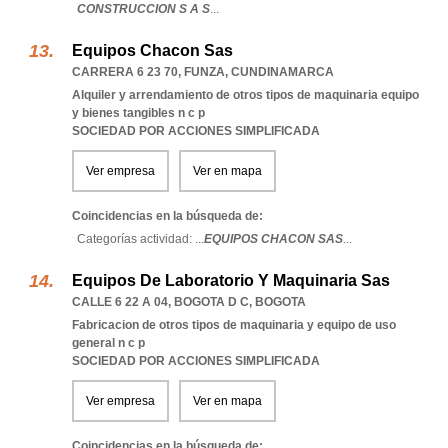
CONSTRUCCION S A S
...
Equipos Chacon Sas
CARRERA 6 23 70
,
FUNZA
,
CUNDINAMARCA
Alquiler y arrendamiento de otros tipos de maquinaria equipo
y bienes tangibles n c p
SOCIEDAD POR ACCIONES SIMPLIFICADA
Ver empresa
Ver en mapa
Coincidencias en la búsqueda de:
Categorías actividad: ...
EQUIPOS CHACON SAS
...
Equipos De Laboratorio Y Maquinaria Sas
CALLE 6 22 A 04
,
BOGOTA D C
,
BOGOTA
Fabricacion de otros tipos de maquinaria y equipo de uso
general n c p
SOCIEDAD POR ACCIONES SIMPLIFICADA
Ver empresa
Ver en mapa
Coincidencias en la búsqueda de: