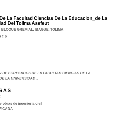
De La Facultad Ciencias De La Educacion_de La
ad Del Tolima Asefeut
A BLOQUE GREMIAL
,
IBAGUE
,
TOLIMA
 c p
N DE EGRESADOS DE LA FACULTAD CIENCIAS DE LA
DE LA UNIVERSIDAD
...
S A S
E
 obras de ingenieria civil
IFICADA