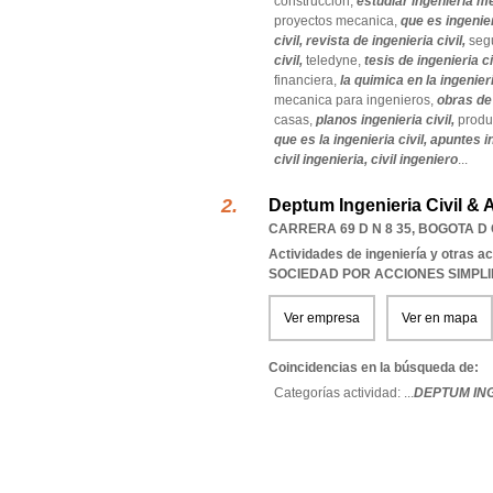
construccion,
estudiar ingenieria m
proyectos mecanica,
que es ingenier
civil,
revista de ingenieria civil,
seg
civil,
teledyne,
tesis de ingenieria ci
financiera,
la quimica en la ingenieri
mecanica para ingenieros,
obras de 
casas,
planos ingenieria civil,
produ
que es la ingenieria civil,
apuntes i
civil ingenieria,
civil ingeniero
...
Deptum Ingenieria Civil & 
CARRERA 69 D N 8 35
,
BOGOTA D 
Actividades de ingeniería y otras a
SOCIEDAD POR ACCIONES SIMPL
Ver empresa
Ver en mapa
Coincidencias en la búsqueda de:
Categorías actividad: ...
DEPTUM ING