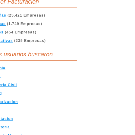
or Facturación
ñas
(25.421 Empresas)
nas
(1.749 Empresas)
es
(454 Empresas)
ativas
(235 Empresas)
s usuarios buscaron
bia
a
ria Civil
d
atizacion
tacion
toria