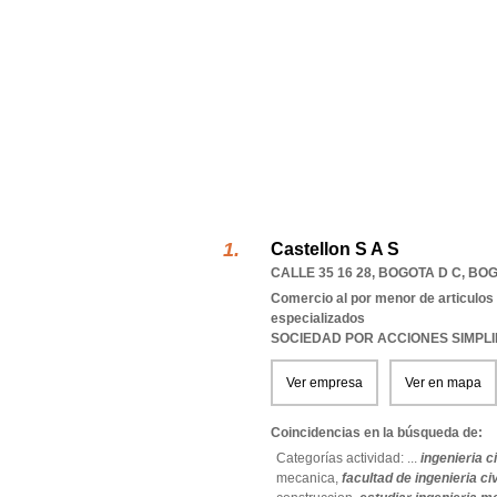
Castellon S A S
CALLE 35 16 28
,
BOGOTA D C
,
BOG
Comercio al por menor de articulos 
especializados
SOCIEDAD POR ACCIONES SIMPL
Ver empresa
Ver en mapa
Coincidencias en la búsqueda de:
Categorías actividad: ...
ingenieria ci
mecanica,
facultad de ingenieria civ