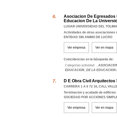
Asociacion De Egresados 
Educacion De La Universid
LUGAR UNIVERSIDAD DEL TOLIM
Actividades de otras asociaciones n
ENTIDAD SIN ANIMO DE LUCRO
Ver empresa
Ver en mapa
Coincidencias en la búsqueda de:
Categorías actividad: ...
ASOCIACIO
EDUCACION_DE LA EDUCACION 
D E Obra Civil Arquitectos 
CARRERA 1 A 6 72 16
,
CALI
,
VALL
Terminacion y acabado de edificios y
SOCIEDAD POR ACCIONES SIMPL
Ver empresa
Ver en mapa