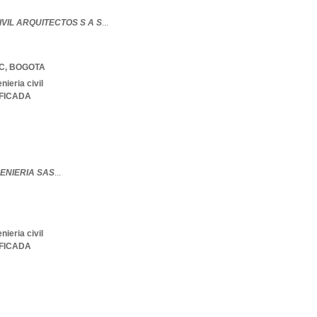
IVIL ARQUITECTOS S A S
...
C
,
BOGOTA
ieria civil
IFICADA
NGENIERIA SAS
...
ieria civil
IFICADA