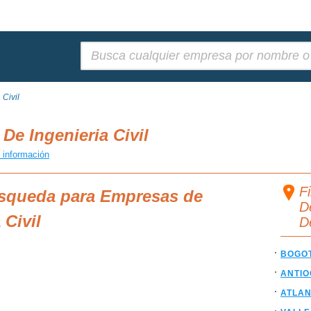
Buscar:
 Civil
De Ingenieria Civil
 información
F
úsqueda para Empresas de
De
 Civil
D
BOGO
ANTIO
ATLAN