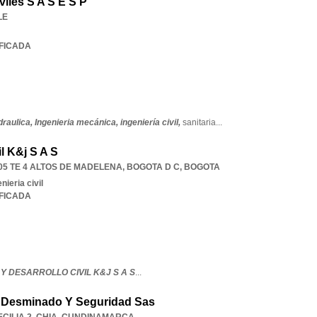
viles S A S E S P
LE
IFICADA
draulica,
Ingenieria mecánica,
ingeniería civil,
sanitaria
...
il K&j S A S
05 TE 4 ALTOS DE MADELENA
,
BOGOTA D C
,
BOGOTA
ieria civil
IFICADA
 Y DESARROLLO CIVIL K&J S A S
...
os Desminado Y Seguridad Sas