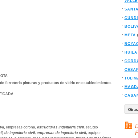
VALLE
SANT
CUND
BOLIV
META
BOYA
HUILA
CORD
CESA
OTA
TOLIM
de ferreteria pinturas y productos de vidrio en establecimientos
MAGD
IFICADA
CASA
D
vil,
empresas corona,
estructuras ingenieria civil,
estudio
F
il,
de ingenieria civil,
empresas de ingenieria civil,
equipos