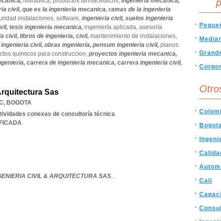
ecanica,
hidraulica,
productos farmaceuticos,
Ingenieria mecánica,
p
ia civil,
que es la ingenieria mecanica,
ramas de la ingenieria
uridad instalaciones,
software,
ingenieria civil,
suelos ingenieria
Peque
vil,
tesis ingenieria mecanica,
ingeniería aplicada,
asesoría
a civil,
libros de ingenieria,
civil,
mantenimiento de instalaciones,
Media
ingenieria civil,
obras ingenieria,
pensum ingenieria civil,
planos
Grand
ctos quimicos para construccion,
proyectos ingenieria mecanica,
ngenieria,
carrera de ingenieria mecanica,
carrera ingenieria civil,
Corpor
Otro
Arquitectura Sas
C
,
BOGOTA
Colom
ctividades conexas de consultoría técnica
IFICADA
Bogot
Ingenie
Calida
Autom
ENIERIA CIVIL & ARQUITECTURA SAS
...
Cali
Capaci
Consul