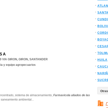
ATLAN
SANT
CUND
BOLIV
CORD
BOYA
CESA
TOLIM
S A
0 VIA GIRON
,
GIRON
,
SANTANDER
HUILA
ia y equipo agropecuarios
CAUC
NARI
SUCR
oncentrado,
sistema de almacenamiento,
Farmavicola aliados de las
,
saneamiento ambiental
...
D