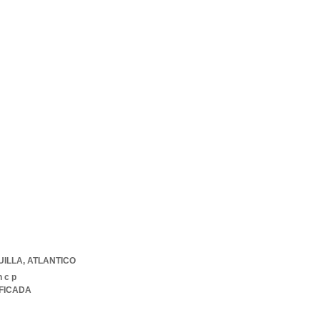
ILLA
,
ATLANTICO
 c p
IFICADA