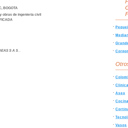
F
G
C
,
BOGOTA
F
 obras de ingenieria civil
IFICADA
Peque
Media
Grand
EAS S A S
...
Corpor
Otro
Colom
Clinic
Aseo
Cocin
Cortin
Tecnol
Vasos