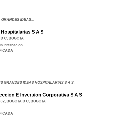
 GRANDES IDEAS
...
Hospitalarias S A S
 D C
,
BOGOTA
in internacion
IFICADA
S GRANDES IDEAS HOSPITALARIAS S A S
...
eccion E Inversion Corporativa S A S
602
,
BOGOTA D C
,
BOGOTA
IFICADA