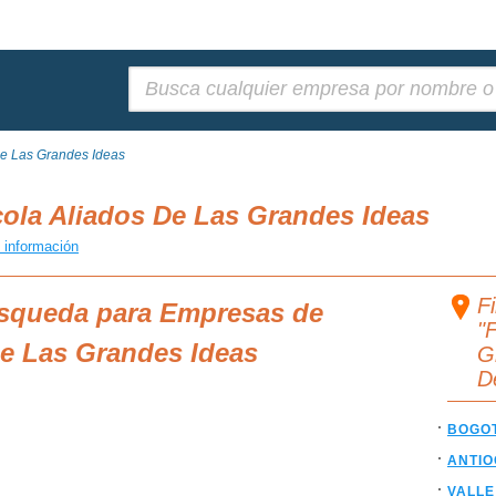
Buscar:
De Las Grandes Ideas
ola Aliados De Las Grandes Ideas
 información
F
úsqueda para Empresas de
"
De Las Grandes Ideas
G
D
BOGO
ANTIO
VALLE