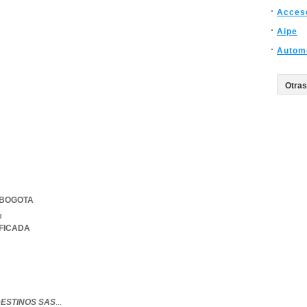
Acces
Aipe
Automo
BOGOTA
e
IFICADA
ESTINOS SAS
...