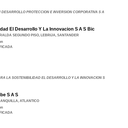
N DESARROLLO PROTECCION E INVERSION CORPORATIVA S A
idad El Desarrollo Y La Innovacion S A S Bic
MERALDA SEGUNDO PISO
,
LEBRIJA
,
SANTANDER
on
IFICADA
RA LA SOSTENIBILIDAD EL DESARROLLO Y LA INNOVACION S
ibe S A S
ANQUILLA
,
ATLANTICO
on
IFICADA