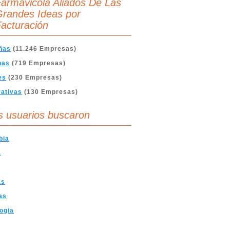
armavicola Aliados De Las
randes Ideas por
acturación
ñas
(11.246 Empresas)
nas
(719 Empresas)
es
(230 Empresas)
ativas
(130 Empresas)
s usuarios buscaron
bia
a
as
as
ogia