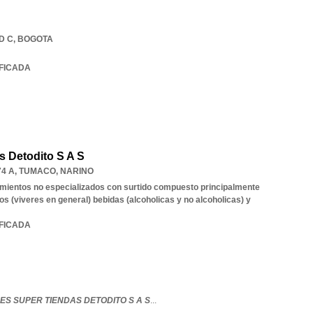
D C
,
BOGOTA
IFICADA
 Detodito S A S
4 A
,
TUMACO
,
NARINO
mientos no especializados con surtido compuesto principalmente
os (viveres en general) bebidas (alcoholicas y no alcoholicas) y
IFICADA
S SUPER TIENDAS DETODITO S A S
...