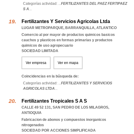
Categorías actividad: ...
FERTILIZANTES DEL PAEZ FERTIPAEZ
S A
...
Fertilizantes Y Servicios Agricolas Ltda
LUGAR METROPARQUE
,
BARRANQUILLA
,
ATLANTICO
Comercio al por mayor de productos quimicos basicos
cauchos y plasticos en formas primarias y productos
quimicos de uso agropecuario
SOCIEDAD LIMITADA
Ver empresa
Ver en mapa
Coincidencias en la búsqueda de:
Categorías actividad: ...
FERTILIZANTES Y SERVICIOS
AGRICOLAS LTDA
...
Fertilizantes Tropicales S A S
CALLE 49 52 131
,
SAN PEDRO DE LOS MILAGROS
,
ANTIOQUIA
Fabricacion de abonos y compuestos inorganicos
nitrogenados
SOCIEDAD POR ACCIONES SIMPLIFICADA