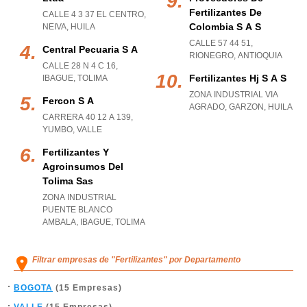
Fertilizantes De
CALLE 4 3 37 EL CENTRO
,
Colombia S A S
NEIVA
,
HUILA
CALLE 57 44 51
,
Central Pecuaria S A
RIONEGRO
,
ANTIOQUIA
CALLE 28 N 4 C 16
,
Fertilizantes Hj S A S
IBAGUE
,
TOLIMA
ZONA INDUSTRIAL VIA
Fercon S A
AGRADO
,
GARZON
,
HUILA
CARRERA 40 12 A 139
,
YUMBO
,
VALLE
Fertilizantes Y
Agroinsumos Del
Tolima Sas
ZONA INDUSTRIAL
PUENTE BLANCO
AMBALA
,
IBAGUE
,
TOLIMA
Filtrar empresas de "Fertilizantes" por Departamento
BOGOTA
(15 Empresas)