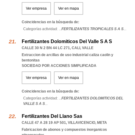
Ver empresa
Ver en mapa
Coincidencias en la búsqueda de:
Categorías actividad: ...
FERTILIZANTES TROPICALES S A S
...
Fertilizantes Dolomiticos Del Valle S A S
CALLE 30 N 2 BN 44 LC 271
,
CALI
,
VALLE
Extraccion de arcillas de uso industrial caliza caolin y
bentonitas
SOCIEDAD POR ACCIONES SIMPLIFICADA
Ver empresa
Ver en mapa
Coincidencias en la búsqueda de:
Categorías actividad: ...
FERTILIZANTES DOLOMITICOS DEL
VALLE S A S
...
Fertilizantes Del Llano Sas
CALLE 47 A 28 19 AP 501
,
VILLAVICENCIO
,
META
Fabricacion de abonos y compuestos inorganicos