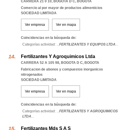
CARRERA 21 0 10
,
BOGOTA D C
,
BOGOTA
Comercio al por mayor de productos alimenticios
SOCIEDAD LIMITADA
Ver empresa
Ver en mapa
Coincidencias en la búsqueda de:
Categorías actividad: ...
FERTILIZANTES Y EQUIPOS LTDA
...
Fertilizantes Y Agroquimicos Ltda
CARRERA 52 A 105 98
,
BOGOTA D C
,
BOGOTA
Fabricacion de abonos y compuestos inorganicos
nitrogenados
SOCIEDAD LIMITADA
Ver empresa
Ver en mapa
Coincidencias en la búsqueda de:
Categorías actividad: ...
FERTILIZANTES Y AGROQUIMICOS
LTDA
...
Fertilizantes Mds S A S