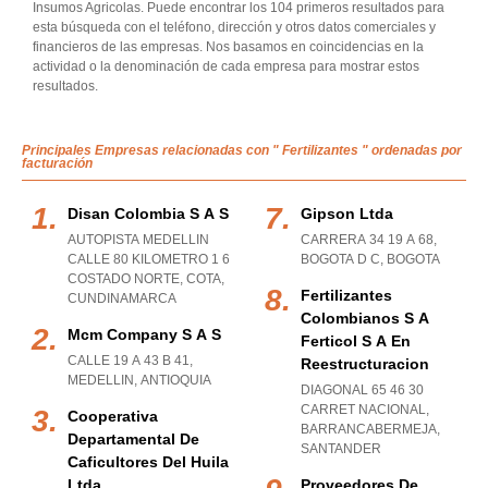
Insumos Agricolas. Puede encontrar los 104 primeros resultados para
esta búsqueda con el teléfono, dirección y otros datos comerciales y
financieros de las empresas. Nos basamos en coincidencias en la
actividad o la denominación de cada empresa para mostrar estos
resultados.
Principales Empresas relacionadas con " Fertilizantes " ordenadas por
facturación
Disan Colombia S A S
Gipson Ltda
AUTOPISTA MEDELLIN
CARRERA 34 19 A 68
,
CALLE 80 KILOMETRO 1 6
BOGOTA D C
,
BOGOTA
COSTADO NORTE
,
COTA
,
Fertilizantes
CUNDINAMARCA
Colombianos S A
Mcm Company S A S
Ferticol S A En
CALLE 19 A 43 B 41
,
Reestructuracion
MEDELLIN
,
ANTIOQUIA
DIAGONAL 65 46 30
CARRET NACIONAL
,
Cooperativa
BARRANCABERMEJA
,
Departamental De
SANTANDER
Caficultores Del Huila
Ltda
Proveedores De