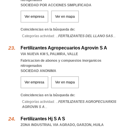
nitrogenados
SOCIEDAD POR ACCIONES SIMPLIFICADA
Ver empresa
Ver en mapa
Coincidencias en la búsqueda de:
Categorías actividad: ...
FERTILIZANTES DEL LLANO SAS
...
Fertilizantes Agropecuarios Agrovin S A
VIA NUEVA KM 5
,
PALMIRA
,
VALLE
Fabricacion de abonos y compuestos inorganicos
nitrogenados
SOCIEDAD ANONIMA
Ver empresa
Ver en mapa
Coincidencias en la búsqueda de:
Categorías actividad: ...
FERTILIZANTES AGROPECUARIOS
AGROVIN S A
...
Fertilizantes Hj S A S
ZONA INDUSTRIAL VIA AGRADO
,
GARZON
,
HUILA