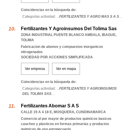
Coincidencias en la búsqueda de:
Categorías actividad: ...
FERTILIZANTES Y AGRO MAS S A S
...
Fertilizantes Y Agroinsumos Del Tolima Sas
ZONA INDUSTRIAL PUENTE BLANCO AMBALA
,
IBAGUE
,
TOLIMA
Fabricacion de abonos y compuestos inorganicos
nitrogenados
SOCIEDAD POR ACCIONES SIMPLIFICADA
Ver empresa
Ver en mapa
Coincidencias en la búsqueda de:
Categorías actividad: ...
FERTILIZANTES Y AGROINSUMOS
DEL TOLIMA SAS
...
Fertilizantes Abomar S A S
CALLE 19 A 4 18 E
,
MOSQUERA
,
CUNDINAMARCA
Comercio al por mayor de productos quimicos basicos
cauchos y plasticos en formas primarias y productos
quimicos de uso agropecuario