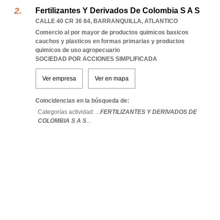
Fertilizantes Y Derivados De Colombia S A S
CALLE 40 CR 36 84
,
BARRANQUILLA
,
ATLANTICO
Comercio al por mayor de productos quimicos basicos
cauchos y plasticos en formas primarias y productos
quimicos de uso agropecuario
SOCIEDAD POR ACCIONES SIMPLIFICADA
Ver empresa
Ver en mapa
Coincidencias en la búsqueda de:
Categorías actividad: ...
FERTILIZANTES Y DERIVADOS DE
COLOMBIA S A S
...