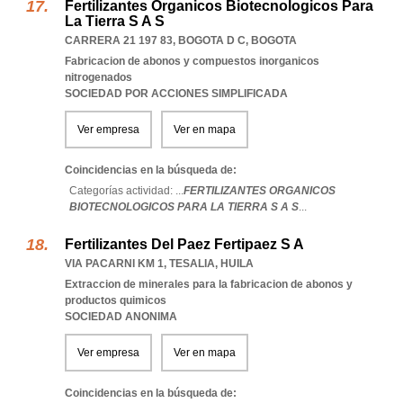
Fertilizantes Organicos Biotecnologicos Para
La Tierra S A S
CARRERA 21 197 83
,
BOGOTA D C
,
BOGOTA
Fabricacion de abonos y compuestos inorganicos
nitrogenados
SOCIEDAD POR ACCIONES SIMPLIFICADA
Ver empresa
Ver en mapa
Coincidencias en la búsqueda de:
Categorías actividad: ...
FERTILIZANTES ORGANICOS
BIOTECNOLOGICOS PARA LA TIERRA S A S
...
Fertilizantes Del Paez Fertipaez S A
VIA PACARNI KM 1
,
TESALIA
,
HUILA
Extraccion de minerales para la fabricacion de abonos y
productos quimicos
SOCIEDAD ANONIMA
Ver empresa
Ver en mapa
Coincidencias en la búsqueda de: