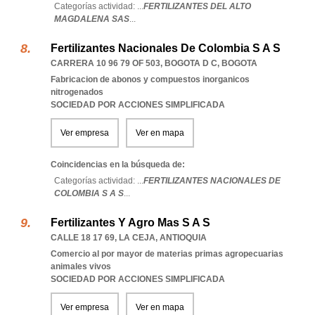
Categorías actividad: ...
FERTILIZANTES DEL ALTO
MAGDALENA SAS
...
Fertilizantes Nacionales De Colombia S A S
CARRERA 10 96 79 OF 503
,
BOGOTA D C
,
BOGOTA
Fabricacion de abonos y compuestos inorganicos
nitrogenados
SOCIEDAD POR ACCIONES SIMPLIFICADA
Ver empresa
Ver en mapa
Coincidencias en la búsqueda de:
Categorías actividad: ...
FERTILIZANTES NACIONALES DE
COLOMBIA S A S
...
Fertilizantes Y Agro Mas S A S
CALLE 18 17 69
,
LA CEJA
,
ANTIOQUIA
Comercio al por mayor de materias primas agropecuarias
animales vivos
SOCIEDAD POR ACCIONES SIMPLIFICADA
Ver empresa
Ver en mapa