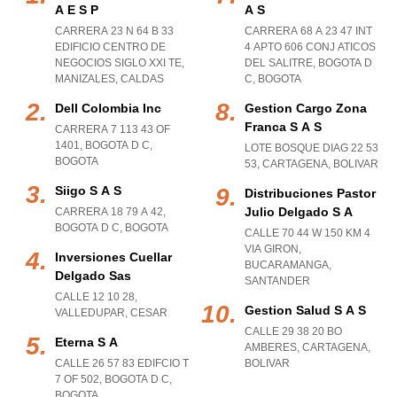
A E S P
A S
CARRERA 23 N 64 B 33
CARRERA 68 A 23 47 INT
EDIFICIO CENTRO DE
4 APTO 606 CONJ ATICOS
NEGOCIOS SIGLO XXI TE
,
DEL SALITRE
,
BOGOTA D
MANIZALES
,
CALDAS
C
,
BOGOTA
Dell Colombia Inc
Gestion Cargo Zona
Franca S A S
CARRERA 7 113 43 OF
1401
,
BOGOTA D C
,
LOTE BOSQUE DIAG 22 53
BOGOTA
53
,
CARTAGENA
,
BOLIVAR
Siigo S A S
Distribuciones Pastor
Julio Delgado S A
CARRERA 18 79 A 42
,
BOGOTA D C
,
BOGOTA
CALLE 70 44 W 150 KM 4
VIA GIRON
,
Inversiones Cuellar
BUCARAMANGA
,
Delgado Sas
SANTANDER
CALLE 12 10 28
,
Gestion Salud S A S
VALLEDUPAR
,
CESAR
CALLE 29 38 20 BO
Eterna S A
AMBERES
,
CARTAGENA
,
CALLE 26 57 83 EDIFCIO T
BOLIVAR
7 OF 502
,
BOGOTA D C
,
BOGOTA