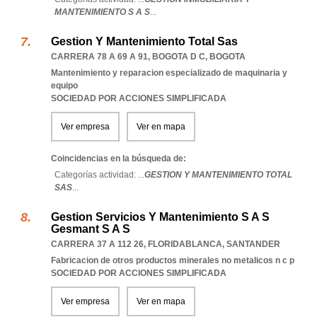
MANTENIMIENTO S A S
...
Gestion Y Mantenimiento Total Sas
CARRERA 78 A 69 A 91
,
BOGOTA D C
,
BOGOTA
Mantenimiento y reparacion especializado de maquinaria y
equipo
SOCIEDAD POR ACCIONES SIMPLIFICADA
Ver empresa
Ver en mapa
Coincidencias en la búsqueda de:
Categorías actividad: ...
GESTION Y MANTENIMIENTO TOTAL
SAS
...
Gestion Servicios Y Mantenimiento S A S
Gesmant S A S
CARRERA 37 A 112 26
,
FLORIDABLANCA
,
SANTANDER
Fabricacion de otros productos minerales no metalicos n c p
SOCIEDAD POR ACCIONES SIMPLIFICADA
Ver empresa
Ver en mapa