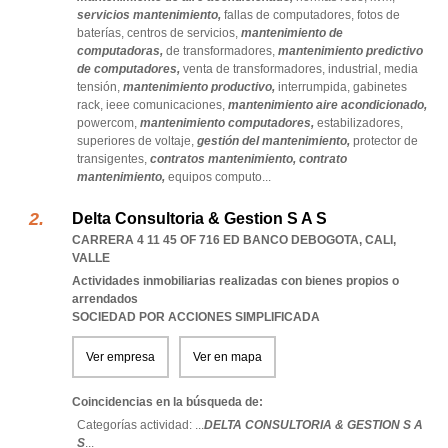
servicios mantenimiento,
fallas de computadores,
fotos de
baterías,
centros de servicios,
mantenimiento de
computadoras,
de transformadores,
mantenimiento predictivo
de computadores,
venta de transformadores,
industrial,
media
tensión,
mantenimiento productivo,
interrumpida,
gabinetes
rack,
ieee comunicaciones,
mantenimiento aire acondicionado,
powercom,
mantenimiento computadores,
estabilizadores,
superiores de voltaje,
gestión del mantenimiento,
protector de
transigentes,
contratos mantenimiento,
contrato
mantenimiento,
equipos computo
...
Delta Consultoria & Gestion S A S
CARRERA 4 11 45 OF 716 ED BANCO DEBOGOTA
,
CALI
,
VALLE
Actividades inmobiliarias realizadas con bienes propios o
arrendados
SOCIEDAD POR ACCIONES SIMPLIFICADA
Ver empresa
Ver en mapa
Coincidencias en la búsqueda de:
Categorías actividad: ...
DELTA CONSULTORIA & GESTION S A
S
...