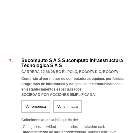
Sucomputo S A S Sucomputo Infraestructura
Tecnologica S A S
CARRERA 22 86 28 BO EL POLO
,
BOGOTA D C
,
BOGOTA
Comercio al por menor de computadores equipos perifericos
programas de informatica y equipos de telecomunicaciones
en establecimientos especializados
SOCIEDAD POR ACCIONES SIMPLIFICADA
Ver empresa
Ver en mapa
Coincidencias en la búsqueda de:
Categorías actividad: ...
ieee redes,
instalacion rack,
mantenimiento de aire acondicionado,
normas retie,
kvm,