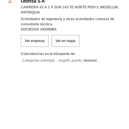
Odinsa S A
CARRERA 43 A 1 A SUR 143 TE NORTE PISO 5
,
MEDELLIN
,
ANTIOQUIA
Actividades de ingeniería y otras actividades conexas de
consultoría técnica
SOCIEDAD ANONIMA
Ver empresa
Ver en mapa
Coincidencias en la búsqueda de:
Categorías actividad: ...
bogotÁ,
puerto,
hatovial
...