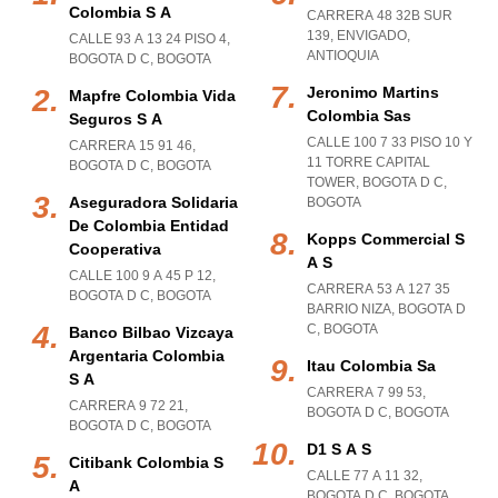
Colombia S A
CARRERA 48 32B SUR
139
,
ENVIGADO
,
CALLE 93 A 13 24 PISO 4
,
ANTIOQUIA
BOGOTA D C
,
BOGOTA
Jeronimo Martins
Mapfre Colombia Vida
Colombia Sas
Seguros S A
CALLE 100 7 33 PISO 10 Y
CARRERA 15 91 46
,
11 TORRE CAPITAL
BOGOTA D C
,
BOGOTA
TOWER
,
BOGOTA D C
,
Aseguradora Solidaria
BOGOTA
De Colombia Entidad
Kopps Commercial S
Cooperativa
A S
CALLE 100 9 A 45 P 12
,
CARRERA 53 A 127 35
BOGOTA D C
,
BOGOTA
BARRIO NIZA
,
BOGOTA D
C
,
BOGOTA
Banco Bilbao Vizcaya
Argentaria Colombia
Itau Colombia Sa
S A
CARRERA 7 99 53
,
CARRERA 9 72 21
,
BOGOTA D C
,
BOGOTA
BOGOTA D C
,
BOGOTA
D1 S A S
Citibank Colombia S
CALLE 77 A 11 32
,
A
BOGOTA D C
,
BOGOTA