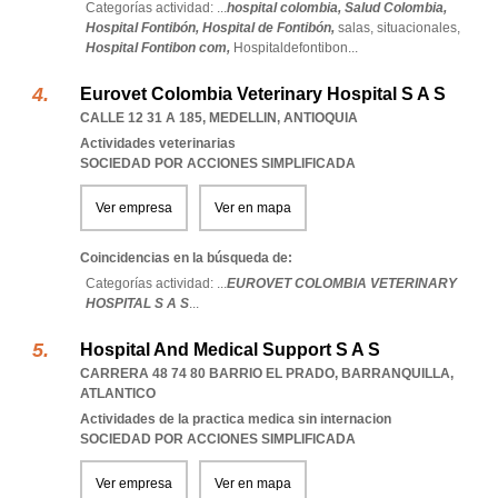
Categorías actividad: ...
hospital colombia,
Salud Colombia,
Hospital Fontibón,
Hospital de Fontibón,
salas,
situacionales,
Hospital Fontibon com,
Hospitaldefontibon
...
Eurovet Colombia Veterinary Hospital S A S
CALLE 12 31 A 185
,
MEDELLIN
,
ANTIOQUIA
Actividades veterinarias
SOCIEDAD POR ACCIONES SIMPLIFICADA
Ver empresa
Ver en mapa
Coincidencias en la búsqueda de:
Categorías actividad: ...
EUROVET COLOMBIA VETERINARY
HOSPITAL S A S
...
Hospital And Medical Support S A S
CARRERA 48 74 80 BARRIO EL PRADO
,
BARRANQUILLA
,
ATLANTICO
Actividades de la practica medica sin internacion
SOCIEDAD POR ACCIONES SIMPLIFICADA
Ver empresa
Ver en mapa