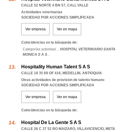
CALLE 52 NORTE 4 BN 57
,
CALI
,
VALLE
Actividades veterinarias
SOCIEDAD POR ACCIONES SIMPLIFICADA
Ver empresa
Ver en mapa
Coincidencias en la búsqueda de:
Categorías actividad: ...
HOSPITAL VETERINARIO SANTA
MONICA S A S
...
Hospitality Human Talent S A S
CALLE 18 35 69 OF 416
,
MEDELLIN
,
ANTIOQUIA
Otras actividades de provision de talento humano
SOCIEDAD POR ACCIONES SIMPLIFICADA
Ver empresa
Ver en mapa
Coincidencias en la búsqueda de:
Hospital De La Gente S A S
CALLE 26 C 37 52 BO MAIZARO
,
VILLAVICENCIO
,
META