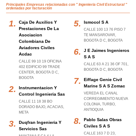
Principales Empresas relacionadas con " Ingenieria Civil Estructural "
ordenadas por facturación
Caja De Auxilios Y
Ismocol S A
Prestaciones De La
CALLE 100 13 76 PISO 7
Asociacion
TE MANSAROVAR
,
BOGOTA D C
,
BOGOTA
Colombiana De
Aviadores Civiles
J E Jaimes Ingenieros
Acdac
S A S
CALLE 99 10 19 OFICINA
CALLE 63 A 21 36 OF 701
,
402 EDIFICIO 99 TRADE
BOGOTA D C
,
BOGOTA
CENTER
,
BOGOTA D C
,
BOGOTA
Eiffage Genie Civil
Marine S A S Zomac
Instrumentacion Y
VEREDA EL CANAL
Control Ingenieria Sas
CORREGIMIENTO NUEVA
CALLE 11 18 38 BO
COLONIA
,
TURBO
,
DORADO BAJO
,
ACACIAS
,
ANTIOQUIA
META
Pablo Salas Obras
Duqfran Ingenieria Y
Civiles S A S
Servicios Sas
CALLE 163 7 D 23
,