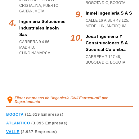
MANZANA F CA 4 LA
BOGOTA D C
,
BOGOTA
CRISTALINA
,
PUERTO
GAITAN
,
META
Inmel Ingenieria S A S
CALLE 16 A SUR 48 125
,
Ingenieria Soluciones
MEDELLIN
,
ANTIOQUIA
Industriales Insoin
Sas
Joca Ingenieria Y
CARRERA 9 4 86
,
Construcciones S A
MADRID
,
Sucursal Colombia
CUNDINAMARCA
CARRERA 7 127 48
,
BOGOTA D C
,
BOGOTA
Filtrar empresas de "Ingenieria Civil Estructural" por
Departamento
BOGOTA
(11.619 Empresas)
ATLANTICO
(3.095 Empresas)
VALLE
(2.937 Empresas)