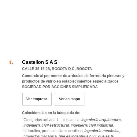
Castellon S A S
CALLE 35 16 28
,
BOGOTA D C
,
BOGOTA
Comercio al por menor de articulos de ferreteria pinturas y
productos de vidrio en establecimientos especializados
SOCIEDAD POR ACCIONES SIMPLIFICADA
Ver empresa
Ver en mapa
Coincidencias en la búsqueda de:
Categorías actividad: ...
mecanica,
ingenieria arquitectura,
ingenieria civil estructural,
ingenieria civil industrial,
hidraulica,
productos farmaceuticos,
Ingenieria mecánica,
proyectos mecanica,
que es ingenieria civil,
que es la