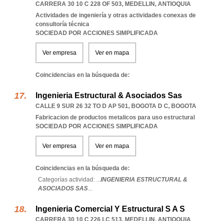
CARRERA 30 10 C 228 OF 503
,
MEDELLIN
,
ANTIOQUIA
Actividades de ingeniería y otras actividades conexas de
consultoría técnica
SOCIEDAD POR ACCIONES SIMPLIFICADA
Ver empresa
Ver en mapa
Coincidencias en la búsqueda de:
Ingenieria Estructural & Asociados Sas
CALLE 9 SUR 26 32 TO D AP 501
,
BOGOTA D C
,
BOGOTA
Fabricacion de productos metalicos para uso estructural
SOCIEDAD POR ACCIONES SIMPLIFICADA
Ver empresa
Ver en mapa
Coincidencias en la búsqueda de:
Categorías actividad: ...
INGENIERIA ESTRUCTURAL &
ASOCIADOS SAS
...
Ingenieria Comercial Y Estructural S A S
CARRERA 30 10 C 226 LC 513
,
MEDELLIN
,
ANTIOQUIA