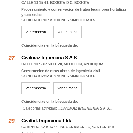
CALLE 13 15 61
,
BOGOTA D C
,
BOGOTA
Procesamiento y conservacion de frutas legumbres hortalizas
y tuberculos
SOCIEDAD POR ACCIONES SIMPLIFICADA
Ver empresa
Ver en mapa
Coincidencias en la búsqueda de:
Civilmaz Ingenieria S A S
CALLE 10 SUR 50 FF 28
,
MEDELLIN
,
ANTIOQUIA
Construccion de otras obras de ingenieria civil
SOCIEDAD POR ACCIONES SIMPLIFICADA
Ver empresa
Ver en mapa
Coincidencias en la búsqueda de:
Categorías actividad: ...
CIVILMAZ INGENIERIA S A S
...
Civiltek Ingenieria Ltda
CARRERA 32 A 14 99
,
BUCARAMANGA
,
SANTANDER