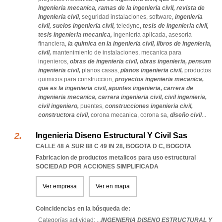
ingenieria mecanica,
ramas de la ingenieria civil,
revista de
ingenieria civil,
seguridad instalaciones,
software,
ingenieria
civil,
suelos ingenieria civil,
teledyne,
tesis de ingenieria civil,
tesis ingenieria mecanica,
ingeniería aplicada,
asesoría
financiera,
la quimica en la ingenieria civil,
libros de ingenieria,
civil,
mantenimiento de instalaciones,
mecanica para
ingenieros,
obras de ingenieria civil,
obras ingenieria,
pensum
ingenieria civil,
planos casas,
planos ingenieria civil,
productos
quimicos para construccion,
proyectos ingenieria mecanica,
que es la ingenieria civil,
apuntes ingenieria,
carrera de
ingenieria mecanica,
carrera ingenieria civil,
civil ingenieria,
civil ingeniero,
puentes,
construcciones ingenieria civil,
constructora civil,
corona mecanica,
corona sa,
diseño civil
...
Ingenieria Diseno Estructural Y Civil Sas
CALLE 48 A SUR 88 C 49 IN 28
,
BOGOTA D C
,
BOGOTA
Fabricacion de productos metalicos para uso estructural
SOCIEDAD POR ACCIONES SIMPLIFICADA
Ver empresa
Ver en mapa
Coincidencias en la búsqueda de:
Categorías actividad: ...
INGENIERIA DISENO ESTRUCTURAL Y