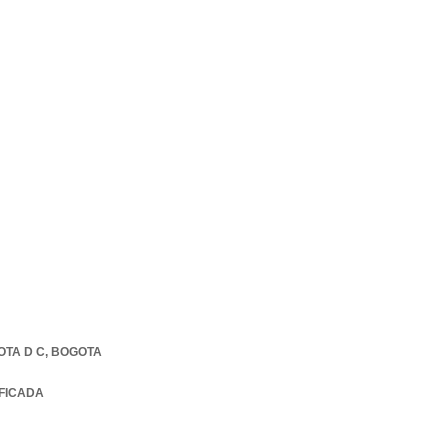
TA D C
,
BOGOTA
IFICADA