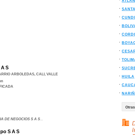
ATLAN
SANT
CUND
BOLIV
CORD
BOYA
CESA
TOLIM
 A S
SUCR
 BARRIO ARBOLEDAS
,
CALI
,
VALLE
HUILA
on
CAUC
IFICADA
NARI
IA DE NEGOCIOS S A S
...
D
I
Bpo S A S