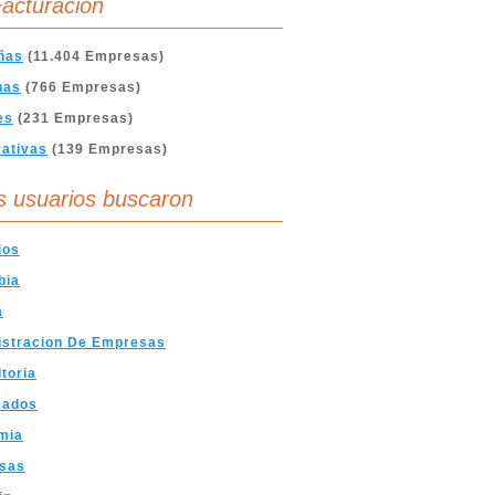
acturación
ñas
(11.404 Empresas)
nas
(766 Empresas)
es
(231 Empresas)
ativas
(139 Empresas)
s usuarios buscaron
ios
bia
a
istracion De Empresas
toria
mados
mia
sas