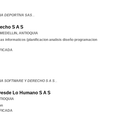
IA DEPORTIVA SAS
...
recho S A S
MEDELLIN
,
ANTIOQUIA
as informaticos (planificacion analisis diseño programacion
IFICADA
IA SOFTWARE Y DERECHO S A S
...
 Desde Lo Humano S A S
TIOQUIA
on
IFICADA