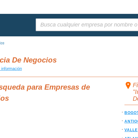
Buscar:
ios
ncia De Negocios
 información
F
úsqueda para Empresas de
"
ios
D
BOGO
ANTIO
VALLE