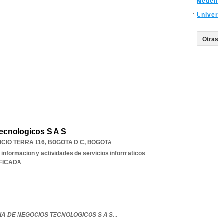
Medell
Univer
Tecnologicos S A S
ICIO TERRA 116
,
BOGOTA D C
,
BOGOTA
 informacion y actividades de servicios informaticos
IFICADA
IA DE NEGOCIOS TECNOLOGICOS S A S
...