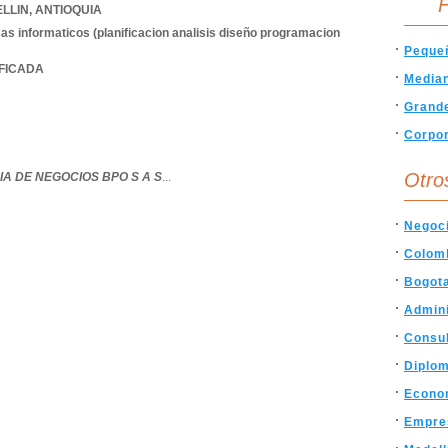
F
LLIN
,
ANTIOQUIA
as informaticos (planificacion analisis diseño programacion
Peque
IFICADA
Media
Grand
Corpor
Otro
IA DE NEGOCIOS BPO S A S
...
Negoc
Colom
Bogot
Admin
Consul
Diplo
Econo
Empre