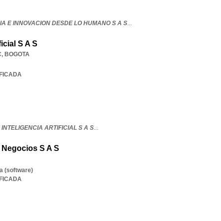
IA E INNOVACION DESDE LO HUMANO S A S
...
icial S A S
C
,
BOGOTA
IFICADA
INTELIGENCIA ARTIFICIAL S A S
...
e Negocios S A S
a (software)
IFICADA