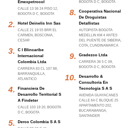
Emexpetrocol
BOGOTA D C
,
BOGOTA
CALLE 13 36 24 PISO 12
,
Cooperativa Nacional
BOGOTA D C
,
BOGOTA
De Droguistas
Hotel Deinelis Inn Sas
Detallistas
CALLE 21 19 55 BRR EL
AUTOPISTA BOGOTA
CARMEN
,
BOSCONIA
,
MEDELLIN KM 4 ANTES
CESAR
DEL PUENTE DE SIBERIA
,
COTA
,
CUNDINAMARCA
C I Blincaribe
Gradezco Ltda
Internacional
Colombia Ltda
CARRERA 36 5 C 09
,
BOGOTA D C
,
BOGOTA
CARRERA 83 CL 107 88
,
BARRANQUILLA
,
Desarrollo &
ATLANTICO
Consultoria En
Financiera De
Tecnologia S A S
Desarrollo Territorial S
AVENIDA GUAYACANES
A Findeter
CALLE 64 C BLOQUE 25
APARTAMENTO 202
,
CALLE 103 19 20
,
BOGOTA
BUCARAMANGA
,
D C
,
BOGOTA
SANTANDER
Derco Colombia S A S