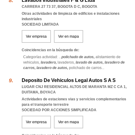
Lavados Industriales F & G Ltda
CARRERA 27 73 37
,
BOGOTA D C
,
BOGOTA
Otras actividades de limpieza de edificios e instalaciones
industriales
SOCIEDAD LIMITADA
Ver empresa
Ver en mapa
Coincidencias en la búsqueda de:
Categorías actividad: ...
polichado de autos,
alistamiento de
vehiculos,
lavadero,
lavaderos,
lavado de autos,
lavadero de
carros,
lavadero de autos,
polichado de carros
...
Deposito De Vehiculos Legal Autos S A S
LUGAR CNJ RESIDENCIAL ALTOS DE MARANTA MZ C CA 1
,
DUITAMA
,
BOYACA
Actividades de estaciones vias y servicios complementarios
para el transporte terrestre
SOCIEDAD POR ACCIONES SIMPLIFICADA
Ver empresa
Ver en mapa