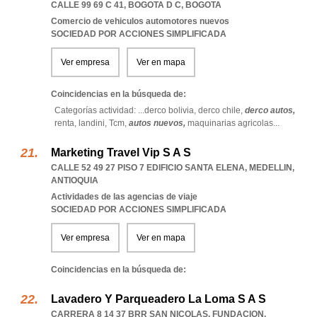
CALLE 99 69 C 41
,
BOGOTA D C
,
BOGOTA
Comercio de vehiculos automotores nuevos
SOCIEDAD POR ACCIONES SIMPLIFICADA
Ver empresa
Ver en mapa
Coincidencias en la búsqueda de:
Categorías actividad: ...
derco bolivia,
derco chile,
derco autos,
renta,
landini,
Tcm,
autos nuevos,
maquinarias agricolas
...
Marketing Travel Vip S A S
CALLE 52 49 27 PISO 7 EDIFICIO SANTA ELENA
,
MEDELLIN
,
ANTIOQUIA
Actividades de las agencias de viaje
SOCIEDAD POR ACCIONES SIMPLIFICADA
Ver empresa
Ver en mapa
Coincidencias en la búsqueda de:
Lavadero Y Parqueadero La Loma S A S
CARRERA 8 14 37 BRR SAN NICOLAS
,
FUNDACION
,