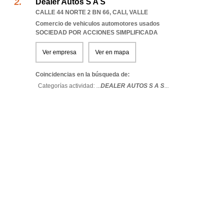
Dealer Autos S A S
CALLE 44 NORTE 2 BN 66
,
CALI
,
VALLE
Comercio de vehiculos automotores usados
SOCIEDAD POR ACCIONES SIMPLIFICADA
Ver empresa
Ver en mapa
Coincidencias en la búsqueda de:
Categorías actividad: ...
DEALER AUTOS S A S
...