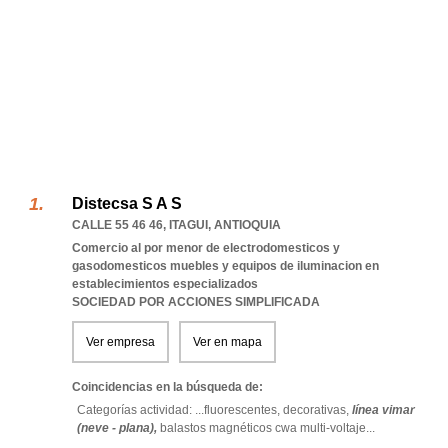
Distecsa S A S
CALLE 55 46 46
,
ITAGUI
,
ANTIOQUIA
Comercio al por menor de electrodomesticos y
gasodomesticos muebles y equipos de iluminacion en
establecimientos especializados
SOCIEDAD POR ACCIONES SIMPLIFICADA
Ver empresa
Ver en mapa
Coincidencias en la búsqueda de:
Categorías actividad: ...
fluorescentes,
decorativas,
línea vimar
(neve - plana),
balastos magnéticos cwa multi-voltaje
...