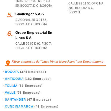
TRANSVERSAL 60 114 A
CALLE 92 11 51 OFICINA
55
,
BOGOTA D C
,
BOGOTA
201
,
BOGOTA D C
,
BOGOTA
Challenger S A S
DIAGONAL 25 G 94 55
,
BOGOTA D C
,
BOGOTA
Grupo Empresarial En
Linea S A
CALLE 26 69 D 91 PISO 7
,
BOGOTA D C
,
BOGOTA
Filtrar empresas de "Linea Vimar Neve Plana" por Departamento
BOGOTA
(374 Empresas)
ANTIOQUIA
(182 Empresas)
TOLIMA
(86 Empresas)
VALLE
(78 Empresas)
SANTANDER
(47 Empresas)
CUNDINAMARCA
(41 Empresas)