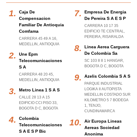
Caja De
Empresa De Energia
Compensacion
De Pereira S A E S P
Familiar De Antioquia
CARRERA 10 17 35
Comfama
EDIFICIO TE CENTRAL
,
PEREIRA
,
RISARALDA
CARRERA 45 49 A 16
,
MEDELLIN
,
ANTIOQUIA
Linea Aerea Carguera
De Colombia Sa
Une Epm
Telecomunicaciones
SC 103 8 8 1 HANGAR
,
BOGOTA D C
,
BOGOTA
S A
CARRERA 48 20 45
,
Azelis Colombia S A S
MEDELLIN
,
ANTIOQUIA
PARQUE INDUSTRIAL
LOGIKA II AUTOPISTA
Metro Linea 1 S A S
MEDELLIN COSTADO SUR
CALLE 28 13 A 15
KILOMETRO 5 7 BODEGA
EDIFICIO CCI PISO 33
,
1
,
TENJO
,
BOGOTA D C
,
BOGOTA
CUNDINAMARCA
Colombia
Air Europa Lineas
Telecomunicaciones
Aereas Sociedad
S A E S P Bic
Anonima