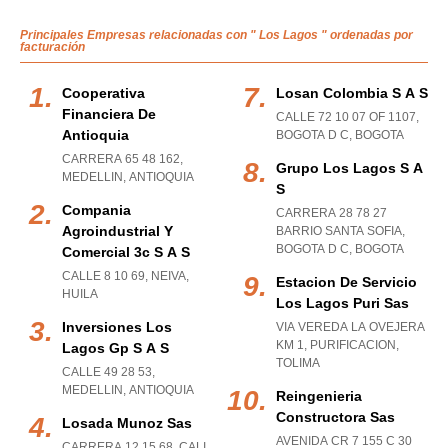
Principales Empresas relacionadas con " Los Lagos " ordenadas por
facturación
Cooperativa
Losan Colombia S A S
Financiera De
CALLE 72 10 07 OF 1107
,
Antioquia
BOGOTA D C
,
BOGOTA
CARRERA 65 48 162
,
Grupo Los Lagos S A
MEDELLIN
,
ANTIOQUIA
S
Compania
CARRERA 28 78 27
Agroindustrial Y
BARRIO SANTA SOFIA
,
BOGOTA D C
,
BOGOTA
Comercial 3c S A S
CALLE 8 10 69
,
NEIVA
,
Estacion De Servicio
HUILA
Los Lagos Puri Sas
Inversiones Los
VIA VEREDA LA OVEJERA
KM 1
,
PURIFICACION
,
Lagos Gp S A S
TOLIMA
CALLE 49 28 53
,
MEDELLIN
,
ANTIOQUIA
Reingenieria
Constructora Sas
Losada Munoz Sas
AVENIDA CR 7 155 C 30
CARRERA 12 15 68
,
CALI
,