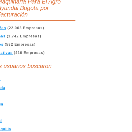
aquinaria Para El Agro
yundai Bogota por
acturación
ñas
(22.063 Empresas)
nas
(1.742 Empresas)
es
(582 Empresas)
ativas
(410 Empresas)
s usuarios buscaron
a
bia
in
d
quilla