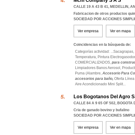
Mcm Company S A S
CALLE 19 A 43 B 41
,
MEDELLIN
,
AN
Fabricacion de otros productos qui
SOCIEDAD POR ACCIONES SIMPL
Ver empresa
Ver en mapa
Coincidencias en la búsqueda de:
Categorías actividad: ...
Sacagrapas,
Temperatura,
Pintura Electrogasodo
COMERCIALIZADOS,
para constru
Limpiadores Banos Aerosol,
Product
Puma (Alambre,
Accesorio Para Co
accesorios para baño,
Oferta Líne
Aire Acondicionado Mini Split
...
Los Bogotanos Del Agro S
CALLE 84 A 9 65 OF 502
,
BOGOTA 
Cria de ganado bovino y bufalino
SOCIEDAD POR ACCIONES SIMPL
Ver empresa
Ver en mapa