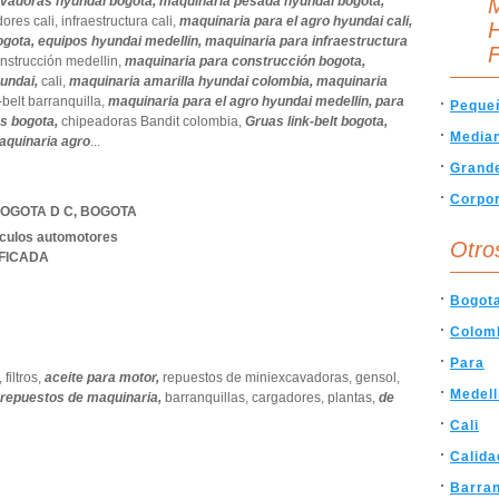
vadoras hyundai bogota,
maquinaria pesada hyundai bogota,
M
ores cali,
infraestructura cali,
maquinaria para el agro hyundai cali,
H
ogota,
equipos hyundai medellin,
maquinaria para infraestructura
F
nstrucción medellin,
maquinaria para construcción bogota,
yundai,
cali,
maquinaria amarilla hyundai colombia,
maquinaria
-belt barranquilla,
maquinaria para el agro hyundai medellin,
para
Peque
s bogota,
chipeadoras Bandit colombia,
Gruas link-belt bogota,
Media
aquinaria agro
...
Grand
Corpor
OGOTA D C
,
BOGOTA
iculos automotores
Otro
IFICADA
Bogot
Colom
Para
,
filtros,
aceite para motor,
repuestos de miniexcavadoras,
gensol,
Medell
repuestos de maquinaria,
barranquillas,
cargadores,
plantas,
de
Cali
Calida
Barran