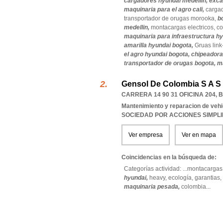
cargadores hyundai medellin,
exca
maquinaria para el agro cali,
cargad
transportador de orugas morooka,
b
medellin,
montacargas electricos,
co
maquinaria para infraestructura h
amarilla hyundai bogota,
Gruas link
el agro hyundai bogota,
chipeadora
transportador de orugas bogota,
m
Gensol De Colombia S A S
CARRERA 14 90 31 OFICINA 204
,
B
Mantenimiento y reparacion de veh
SOCIEDAD POR ACCIONES SIMPL
Ver empresa
Ver en mapa
Coincidencias en la búsqueda de:
Categorías actividad: ...
montacargas
hyundai,
heavy,
ecología,
garantias,
maquinaria pesada,
colombia
...