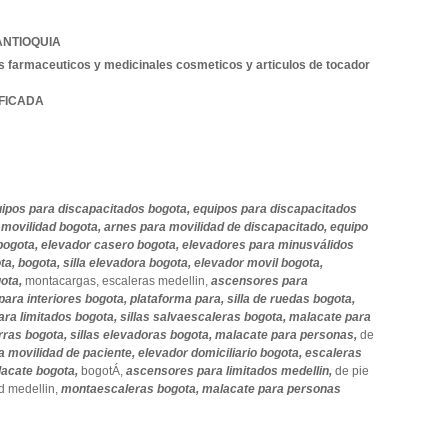
ANTIOQUIA
 farmaceuticos y medicinales cosmeticos y articulos de tocador
IFICADA
ipos para discapacitados bogota,
equipos para discapacitados
 movilidad bogota,
arnes para movilidad de discapacitado,
equipo
bogota,
elevador casero bogota,
elevadores para minusválidos
ota,
bogota,
silla elevadora bogota,
elevador movil bogota,
gota,
montacargas,
escaleras medellin,
ascensores para
para interiores bogota,
plataforma para,
silla de ruedas bogota,
ra limitados bogota,
sillas salvaescaleras bogota,
malacate para
rras bogota,
sillas elevadoras bogota,
malacate para personas,
de
a movilidad de paciente,
elevador domiciliario bogota,
escaleras
acate bogota,
bogotÁ,
ascensores para limitados medellin,
de pie
d medellin,
montaescaleras bogota,
malacate para personas