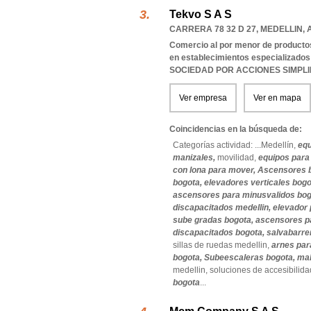
Tekvo S A S
CARRERA 78 32 D 27
,
MEDELLIN
,
Comercio al por menor de productos
en establecimientos especializados
SOCIEDAD POR ACCIONES SIMPL
Ver empresa
Ver en mapa
Coincidencias en la búsqueda de:
Categorías actividad: ...
Medellín,
equ
manizales,
movilidad,
equipos para
con lona para mover,
Ascensores 
bogota,
elevadores verticales bog
ascensores para minusvalidos bo
discapacitados medellin,
elevador 
sube gradas bogota,
ascensores pa
discapacitados bogota,
salvabarre
sillas de ruedas medellin,
arnes par
bogota,
Subeescaleras bogota,
mal
medellin,
soluciones de accesibilida
bogota
...