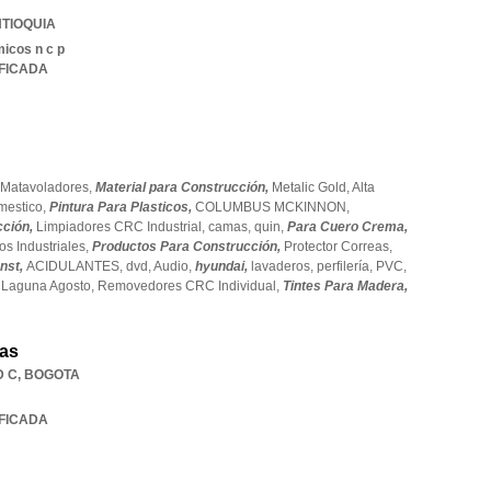
TIOQUIA
micos n c p
IFICADA
Matavoladores,
Material para Construcción,
Metalic Gold,
Alta
mestico,
Pintura Para Plasticos,
COLUMBUS MCKINNON,
cción,
Limpiadores CRC Industrial,
camas,
quin,
Para Cuero Crema,
os Industriales,
Productos Para Construcción,
Protector Correas,
nst,
ACIDULANTES,
dvd,
Audio,
hyundai,
lavaderos,
perfilería,
PVC,
a Laguna Agosto,
Removedores CRC Individual,
Tintes Para Madera,
as
D C
,
BOGOTA
IFICADA