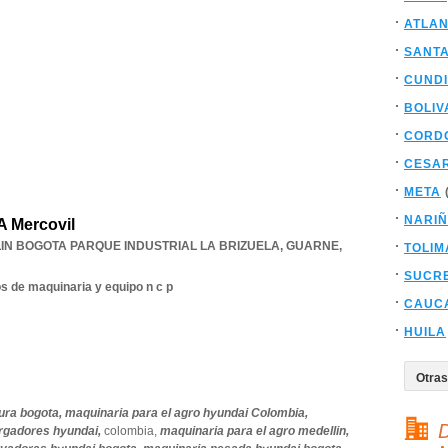
ATLAN
SANT
CUND
BOLIV
CORD
CESA
META
NARI
A Mercovil
IN BOGOTA PARQUE INDUSTRIAL LA BRIZUELA
,
GUARNE
,
TOLIM
SUCR
s de maquinaria y equipo n c p
CAUC
HUILA
ura bogota,
maquinaria para el agro hyundai Colombia,
D
rgadores hyundai,
colombia,
maquinaria para el agro medellin,