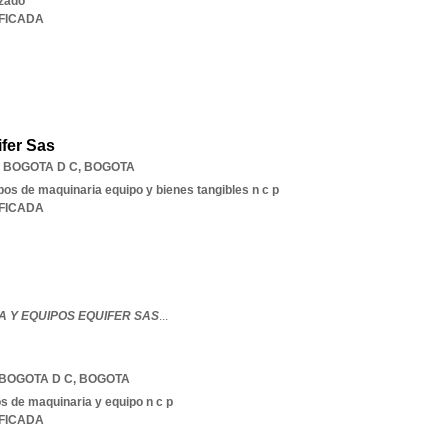
izado
IFICADA
fer Sas
,
BOGOTA D C
,
BOGOTA
ipos de maquinaria equipo y bienes tangibles n c p
IFICADA
A Y EQUIPOS EQUIFER SAS
...
BOGOTA D C
,
BOGOTA
s de maquinaria y equipo n c p
IFICADA