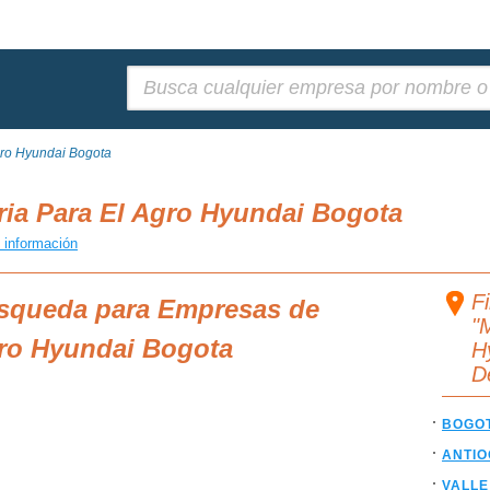
Buscar:
gro Hyundai Bogota
ia Para El Agro Hyundai Bogota
 información
F
úsqueda para Empresas de
"
gro Hyundai Bogota
H
D
BOGO
ANTIO
VALLE