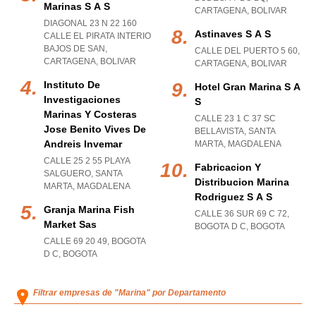
Marinas S A S
CARTAGENA
,
BOLIVAR
DIAGONAL 23 N 22 160
Astinaves S A S
CALLE EL PIRATA INTERIO
BAJOS DE SAN
,
CALLE DEL PUERTO 5 60
,
CARTAGENA
,
BOLIVAR
CARTAGENA
,
BOLIVAR
Instituto De
Hotel Gran Marina S A
Investigaciones
S
Marinas Y Costeras
CALLE 23 1 C 37 SC
Jose Benito Vives De
BELLAVISTA
,
SANTA
Andreis Invemar
MARTA
,
MAGDALENA
CALLE 25 2 55 PLAYA
Fabricacion Y
SALGUERO
,
SANTA
Distribucion Marina
MARTA
,
MAGDALENA
Rodriguez S A S
Granja Marina Fish
CALLE 36 SUR 69 C 72
,
Market Sas
BOGOTA D C
,
BOGOTA
CALLE 69 20 49
,
BOGOTA
D C
,
BOGOTA
Filtrar empresas de "Marina" por Departamento