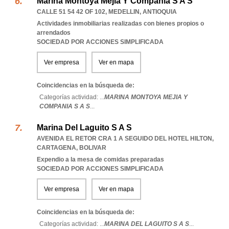
Marina Montoya Mejia Y Compania S A S
CALLE 51 54 42 OF 102
,
MEDELLIN
,
ANTIOQUIA
Actividades inmobiliarias realizadas con bienes propios o
arrendados
SOCIEDAD POR ACCIONES SIMPLIFICADA
Ver empresa
Ver en mapa
Coincidencias en la búsqueda de:
Categorías actividad: ...
MARINA MONTOYA MEJIA Y
COMPANIA S A S
...
Marina Del Laguito S A S
AVENIDA EL RETOR CRA 1 A SEGUIDO DEL HOTEL HILTON
,
CARTAGENA
,
BOLIVAR
Expendio a la mesa de comidas preparadas
SOCIEDAD POR ACCIONES SIMPLIFICADA
Ver empresa
Ver en mapa
Coincidencias en la búsqueda de:
Categorías actividad: ...
MARINA DEL LAGUITO S A S
...