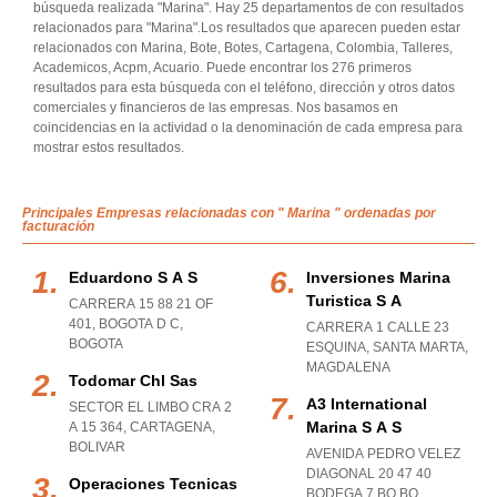
búsqueda realizada "Marina". Hay 25 departamentos de con resultados
relacionados para "Marina".Los resultados que aparecen pueden estar
relacionados con Marina, Bote, Botes, Cartagena, Colombia, Talleres,
Academicos, Acpm, Acuario. Puede encontrar los 276 primeros
resultados para esta búsqueda con el teléfono, dirección y otros datos
comerciales y financieros de las empresas. Nos basamos en
coincidencias en la actividad o la denominación de cada empresa para
mostrar estos resultados.
Principales Empresas relacionadas con " Marina " ordenadas por
facturación
Eduardono S A S
Inversiones Marina
Turistica S A
CARRERA 15 88 21 OF
401
,
BOGOTA D C
,
CARRERA 1 CALLE 23
BOGOTA
ESQUINA
,
SANTA MARTA
,
MAGDALENA
Todomar Chl Sas
A3 International
SECTOR EL LIMBO CRA 2
Marina S A S
A 15 364
,
CARTAGENA
,
BOLIVAR
AVENIDA PEDRO VELEZ
DIAGONAL 20 47 40
Operaciones Tecnicas
BODEGA 7 BO BQ
,