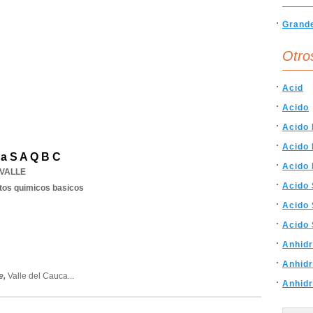
Grand
Otro
Acid
Acido
Acido 
Acido 
a S A Q B C
Acido 
VALLE
Acido 
tos quimicos basicos
Acido 
Acido 
Anhidr
Anhidr
e,
Valle del Cauca
...
Anhidr