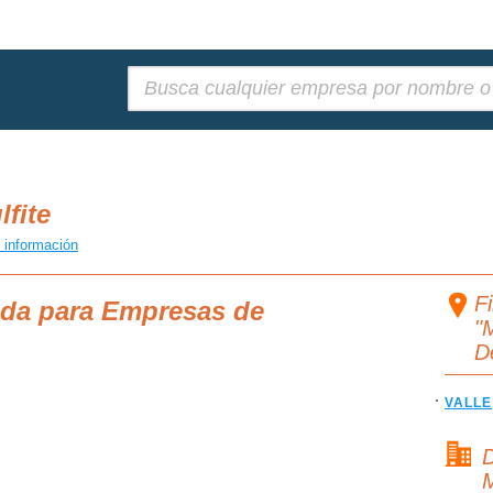
Buscar:
lfite
 información
F
eda para Empresas de
"M
D
VALLE
D
M