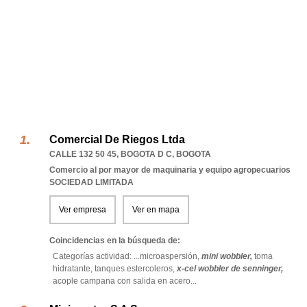
Comercial De Riegos Ltda
CALLE 132 50 45
,
BOGOTA D C
,
BOGOTA
Comercio al por mayor de maquinaria y equipo agropecuarios
SOCIEDAD LIMITADA
Ver empresa
Ver en mapa
Coincidencias en la búsqueda de:
Categorías actividad: ...
microaspersión,
mini wobbler,
toma
hidratante,
tanques estercoleros,
x-cel wobbler de senninger,
acople campana con salida en acero
...