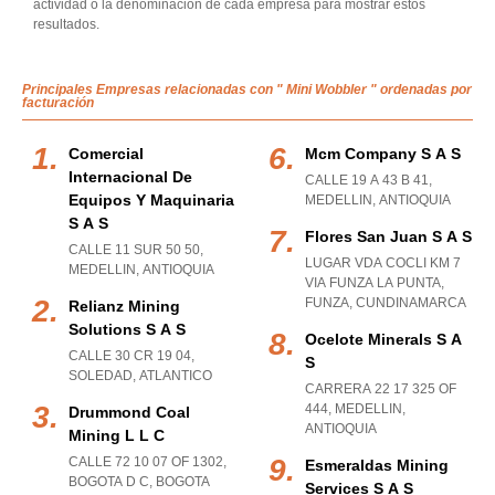
actividad o la denominación de cada empresa para mostrar estos
resultados.
Principales Empresas relacionadas con " Mini Wobbler " ordenadas por
facturación
Comercial
Mcm Company S A S
Internacional De
CALLE 19 A 43 B 41
,
Equipos Y Maquinaria
MEDELLIN
,
ANTIOQUIA
S A S
Flores San Juan S A S
CALLE 11 SUR 50 50
,
LUGAR VDA COCLI KM 7
MEDELLIN
,
ANTIOQUIA
VIA FUNZA LA PUNTA
,
FUNZA
,
CUNDINAMARCA
Relianz Mining
Solutions S A S
Ocelote Minerals S A
CALLE 30 CR 19 04
,
S
SOLEDAD
,
ATLANTICO
CARRERA 22 17 325 OF
444
,
MEDELLIN
,
Drummond Coal
ANTIOQUIA
Mining L L C
CALLE 72 10 07 OF 1302
,
Esmeraldas Mining
BOGOTA D C
,
BOGOTA
Services S A S