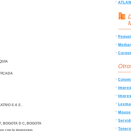
ATLAN
D
M
Peque
Media
Corpor
QUIA
Otro
IFICADA
Colom
Impres
Impre
Lexma
TIVO S A S
...
Mouse
Servid
7
,
BOGOTA D C
,
BOGOTA
Toner
dos con la impresion