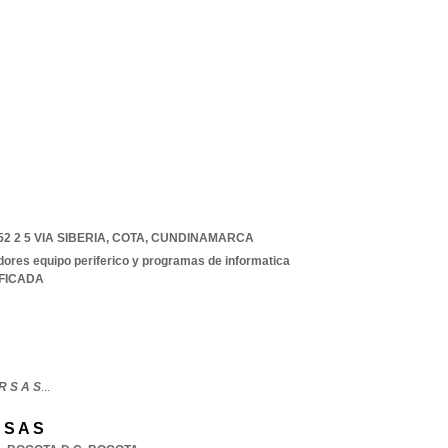
 2 5 VIA SIBERIA
,
COTA
,
CUNDINAMARCA
ores equipo periferico y programas de informatica
IFICADA
 S A S
...
 S A S