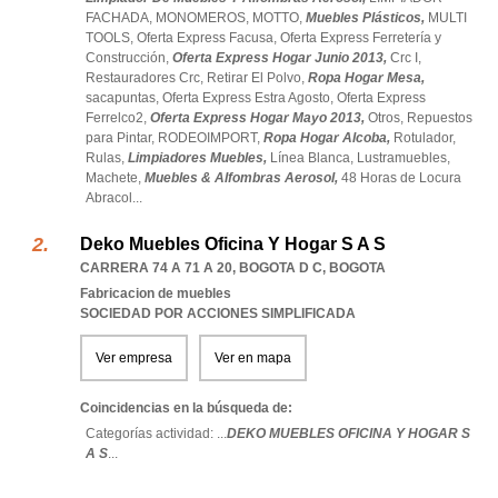
FACHADA,
MONOMEROS,
MOTTO,
Muebles Plásticos,
MULTI
TOOLS,
Oferta Express Facusa,
Oferta Express Ferretería y
Construcción,
Oferta Express Hogar Junio 2013,
Crc I,
Restauradores Crc,
Retirar El Polvo,
Ropa Hogar Mesa,
sacapuntas,
Oferta Express Estra Agosto,
Oferta Express
Ferrelco2,
Oferta Express Hogar Mayo 2013,
Otros,
Repuestos
para Pintar,
RODEOIMPORT,
Ropa Hogar Alcoba,
Rotulador,
Rulas,
Limpiadores Muebles,
Línea Blanca,
Lustramuebles,
Machete,
Muebles & Alfombras Aerosol,
48 Horas de Locura
Abracol
...
Deko Muebles Oficina Y Hogar S A S
CARRERA 74 A 71 A 20
,
BOGOTA D C
,
BOGOTA
Fabricacion de muebles
SOCIEDAD POR ACCIONES SIMPLIFICADA
Ver empresa
Ver en mapa
Coincidencias en la búsqueda de:
Categorías actividad: ...
DEKO MUEBLES OFICINA Y HOGAR S
A S
...