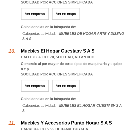
SOCIEDAD POR ACCIONES SIMPLIFICADA
Ver empresa
Ver en mapa
Coincidencias en la búsqueda de:
Categorías actividad: ...
MUEBLES DE HOGAR ARTE Y DISENO
S A S
...
Muebles El Hogar Cuestasv S A S
CALLE 82 A 18 E 70
,
SOLEDAD
,
ATLANTICO
Comercio al por mayor de otros tipos de maquinaria y equipo
n c p
SOCIEDAD POR ACCIONES SIMPLIFICADA
Ver empresa
Ver en mapa
Coincidencias en la búsqueda de:
Categorías actividad: ...
MUEBLES EL HOGAR CUESTASV S A
S
...
Muebles Y Accesorios Punto Hogar S A S
CARRERA 18 15 56
,
DUITAMA
,
BOYACA