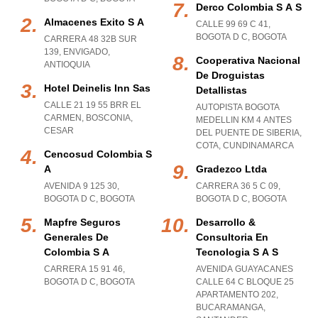
Derco Colombia S A S
Almacenes Exito S A
CALLE 99 69 C 41
,
BOGOTA D C
,
BOGOTA
CARRERA 48 32B SUR
139
,
ENVIGADO
,
Cooperativa Nacional
ANTIOQUIA
De Droguistas
Hotel Deinelis Inn Sas
Detallistas
CALLE 21 19 55 BRR EL
AUTOPISTA BOGOTA
CARMEN
,
BOSCONIA
,
MEDELLIN KM 4 ANTES
CESAR
DEL PUENTE DE SIBERIA
,
COTA
,
CUNDINAMARCA
Cencosud Colombia S
A
Gradezco Ltda
AVENIDA 9 125 30
,
CARRERA 36 5 C 09
,
BOGOTA D C
,
BOGOTA
BOGOTA D C
,
BOGOTA
Mapfre Seguros
Desarrollo &
Generales De
Consultoria En
Colombia S A
Tecnologia S A S
CARRERA 15 91 46
,
AVENIDA GUAYACANES
BOGOTA D C
,
BOGOTA
CALLE 64 C BLOQUE 25
APARTAMENTO 202
,
BUCARAMANGA
,