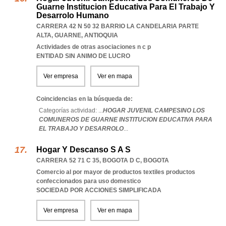
Guarne Institucion Educativa Para El Trabajo Y
Desarrolo Humano
CARRERA 42 N 50 32 BARRIO LA CANDELARIA PARTE
ALTA
,
GUARNE
,
ANTIOQUIA
Actividades de otras asociaciones n c p
ENTIDAD SIN ANIMO DE LUCRO
Ver empresa
Ver en mapa
Coincidencias en la búsqueda de:
Categorías actividad: ...
HOGAR JUVENIL CAMPESINO LOS
COMUNEROS DE GUARNE INSTITUCION EDUCATIVA PARA
EL TRABAJO Y DESARROLO
...
Hogar Y Descanso S A S
CARRERA 52 71 C 35
,
BOGOTA D C
,
BOGOTA
Comercio al por mayor de productos textiles productos
confeccionados para uso domestico
SOCIEDAD POR ACCIONES SIMPLIFICADA
Ver empresa
Ver en mapa