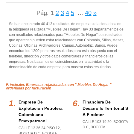
Pág.
1
2
3
4
5
...
40
»
Se han encontrado 40.413 resultados de empresas relacionadas con
la búsqueda realizada "Muebles De Hogar". Hay 33 departamentos de
con resultados relacionados para "Muebles De Hogar".Los resultados
que aparecen pueden estar relacionados con Colombia, Sillas, Mesas,
Cocinas, Oficinas, Archivadores, Camas, Automotriz, Banos. Puede
encontrar los 1200 primeros resultados para esta búsqueda con el
teléfono, dirección y otros datos comerciales y financieros de las
empresas. Nos basamos en coincidencias en la actividad o la
denominación de cada empresa para mostrar estos resultados.
Principales Empresas relacionadas con " Muebles De Hogar "
ordenadas por facturación
Empresa De
Financiera De
Explotacion Petrolera
Desarrollo Territorial S
Colombiana
A Findeter
Emexpetrocol
CALLE 103 19 20
,
BOGOTA
D C
,
BOGOTA
CALLE 13 36 24 PISO 12
,
BOGOTA D C
,
BOGOTA