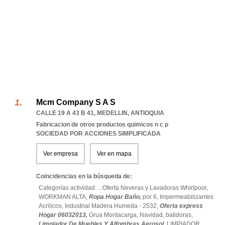
Mcm Company S A S
CALLE 19 A 43 B 41
,
MEDELLIN
,
ANTIOQUIA
Fabricacion de otros productos quimicos n c p
SOCIEDAD POR ACCIONES SIMPLIFICADA
Ver empresa
Ver en mapa
Coincidencias en la búsqueda de:
Categorías actividad: ...
Oferta Neveras y Lavadoras Whirlpool,
WORKMAN ALTA,
Ropa Hogar Baño,
por 6,
Impermeabilizantes
Acrilicos,
Industrial Madera Humeda - 2532,
Oferta express
Hogar 06032013,
Grua Montacarga,
Navidad,
batidoras,
Limpiador De Muebles Y Alfombras Aerosol,
LIMPIADOR