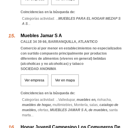
Coincidencias en la búsqueda de:
Categorías actividad: ...
MUEBLES PARA EL HOGAR MEZAP S
A S
...
Muebles Jamar S A
CALLE 34 39 66
,
BARRANQUILLA
,
ATLANTICO
Comercio al por menor en establecimientos no especializados
con surtido compuesto principalmente por productos
diferentes de alimentos (viveres en general) bebidas
(alcoholicas y no alcoholicas) y tabaco
SOCIEDAD ANONIMA
Ver empresa
Ver en mapa
Coincidencias en la búsqueda de:
Categorías actividad: ...
Valledupar,
muebles en,
riohacha,
muebles de hogar,
multimiebles,
Montería,
salas,
catalogo de
muebles,
ofertas,
MUEBLES JAMAR S A,
de muebles,
santa
marta
...
Hogar Juvenil Campesino Los Comuneros De