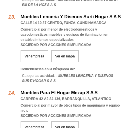
EM DE LA HOZ S A S
...
Muebles Lenceria Y Disenos Surti Hogar S A S
CALLE 14 10 37 CENTRO
,
FUNZA
,
CUNDINAMARCA
Comercio al por menor de electrodomesticos y
gasodomesticos muebles y equipos de iluminacion en
establecimientos especializados
SOCIEDAD POR ACCIONES SIMPLIFICADA
Ver empresa
Ver en mapa
Coincidencias en la búsqueda de:
Categorías actividad: ...
MUEBLES LENCERIA Y DISENOS
SURTI HOGAR S A S
...
Muebles Para El Hogar Mezap S A S
CARRERA 42 A2 84 136
,
BARRANQUILLA
,
ATLANTICO
Comercio al por mayor de otros tipos de maquinaria y equipo
n c p
SOCIEDAD POR ACCIONES SIMPLIFICADA
Ver empresa
Ver en mapa