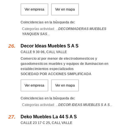
Ver empresa
Ver en mapa
Coincidencias en la búsqueda de:
Categorías actividad: ...
DECORMADERAS MUEBLES
YANQUEN SAS
...
Decor Ideas Muebles S A S
CALLE 9 30 06
,
CALI
,
VALLE
Comercio al por menor de electrodomesticos y
gasodomesticos muebles y equipos de iluminacion en
establecimientos especializados
SOCIEDAD POR ACCIONES SIMPLIFICADA
Ver empresa
Ver en mapa
Coincidencias en la búsqueda de:
Categorías actividad: ...
DECOR IDEAS MUEBLES S A S
...
Deko Muebles La 44 S A S
CALLE 23 17 C 25
,
CALI
,
VALLE