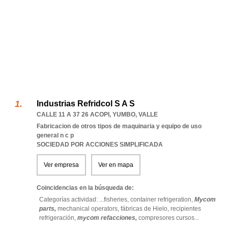
Industrias Refridcol S A S
CALLE 11 A 37 26 ACOPI
,
YUMBO
,
VALLE
Fabricacion de otros tipos de maquinaria y equipo de uso
general n c p
SOCIEDAD POR ACCIONES SIMPLIFICADA
Ver empresa
Ver en mapa
Coincidencias en la búsqueda de:
Categorías actividad: ...
fisheries,
container refrigeration,
Mycom
parts,
mechanical operators,
fábricas de Hielo,
recipientes
refrigeración,
mycom refacciones,
compresores cursos
...