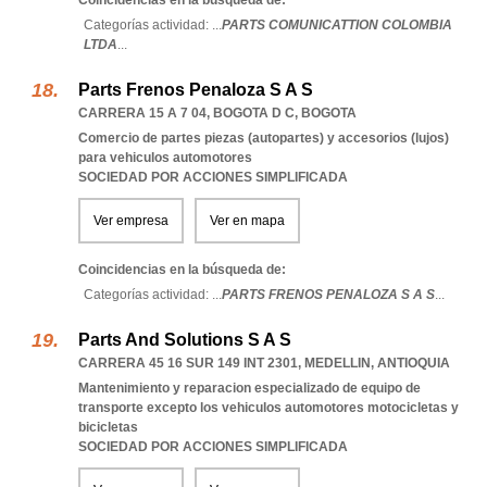
Coincidencias en la búsqueda de:
Categorías actividad: ...
PARTS COMUNICATTION COLOMBIA
LTDA
...
Parts Frenos Penaloza S A S
CARRERA 15 A 7 04
,
BOGOTA D C
,
BOGOTA
Comercio de partes piezas (autopartes) y accesorios (lujos)
para vehiculos automotores
SOCIEDAD POR ACCIONES SIMPLIFICADA
Ver empresa
Ver en mapa
Coincidencias en la búsqueda de:
Categorías actividad: ...
PARTS FRENOS PENALOZA S A S
...
Parts And Solutions S A S
CARRERA 45 16 SUR 149 INT 2301
,
MEDELLIN
,
ANTIOQUIA
Mantenimiento y reparacion especializado de equipo de
transporte excepto los vehiculos automotores motocicletas y
bicicletas
SOCIEDAD POR ACCIONES SIMPLIFICADA