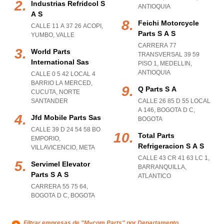
Industrias Refridcol S
ANTIOQUIA
A S
Feichi Motorcycle
CALLE 11 A 37 26 ACOPI
,
Parts S A S
YUMBO
,
VALLE
CARRERA 77
World Parts
TRANSVERSAL 39 59
International Sas
PISO 1
,
MEDELLIN
,
ANTIOQUIA
CALLE 0 5 42 LOCAL 4
BARRIO LA MERCED
,
Q Parts S A
CUCUTA
,
NORTE
SANTANDER
CALLE 26 85 D 55 LOCAL
A 146
,
BOGOTA D C
,
Jfd Mobile Parts Sas
BOGOTA
CALLE 39 D 24 54 58 BO
Total Parts
EMPORIO
,
Refrigeracion S A S
VILLAVICENCIO
,
META
CALLE 43 CR 41 63 LC 1
,
Servimel Elevator
BARRANQUILLA
,
Parts S A S
ATLANTICO
CARRERA 55 75 64
,
BOGOTA D C
,
BOGOTA
Filtrar empresas de "Mycom Parts" por Departamento