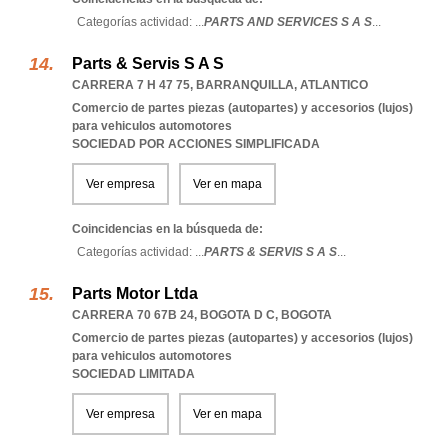
Categorías actividad: ...
PARTS AND SERVICES S A S
...
Parts & Servis S A S
CARRERA 7 H 47 75
,
BARRANQUILLA
,
ATLANTICO
Comercio de partes piezas (autopartes) y accesorios (lujos)
para vehiculos automotores
SOCIEDAD POR ACCIONES SIMPLIFICADA
Ver empresa
Ver en mapa
Coincidencias en la búsqueda de:
Categorías actividad: ...
PARTS & SERVIS S A S
...
Parts Motor Ltda
CARRERA 70 67B 24
,
BOGOTA D C
,
BOGOTA
Comercio de partes piezas (autopartes) y accesorios (lujos)
para vehiculos automotores
SOCIEDAD LIMITADA
Ver empresa
Ver en mapa