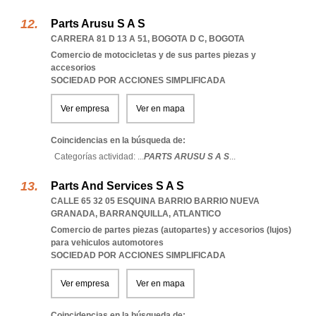
Parts Arusu S A S
CARRERA 81 D 13 A 51
,
BOGOTA D C
,
BOGOTA
Comercio de motocicletas y de sus partes piezas y
accesorios
SOCIEDAD POR ACCIONES SIMPLIFICADA
Ver empresa
Ver en mapa
Coincidencias en la búsqueda de:
Categorías actividad: ...
PARTS ARUSU S A S
...
Parts And Services S A S
CALLE 65 32 05 ESQUINA BARRIO BARRIO NUEVA
GRANADA
,
BARRANQUILLA
,
ATLANTICO
Comercio de partes piezas (autopartes) y accesorios (lujos)
para vehiculos automotores
SOCIEDAD POR ACCIONES SIMPLIFICADA
Ver empresa
Ver en mapa
Coincidencias en la búsqueda de: