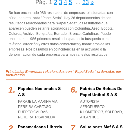
Pág.
1
2
3
4
5
...
33
»
Se han encontrado 986 resultados de empresas relacionadas con la
búsqueda realizada "Papel Seda". Hay 26 departamentos de con
resultados relacionados para "Papel Seda".Los resultados que
aparecen pueden estar relacionados con Colombia, Aseo, Bogota,
Colores, Archivo, Boligrafos, Borrador, Bronce, Cartulinas. Puede
encontrar los 986 primeros resultados para esta búsqueda con el
teléfono, dirección y otros datos comerciales y financieros de las
empresas. Nos basamos en coincidencias en la actividad o la
denominación de cada empresa para mostrar estos resultados.
Principales Empresas relacionadas con " Papel Seda " ordenadas por
facturación
Papeles Nacionales S
Fabrica De Bolsas De
A S
Papel Unibol S A S
PARAJE LA MARINA VIA
AUTOPISTA
PEREIRA CARTAGO
AEROPUERTO
PUERTO CALDAS
,
KILOMETRO 7
,
SOLEDAD
,
PEREIRA
,
RISARALDA
ATLANTICO
Panamericana Libreria
Soluciones Maf S A S