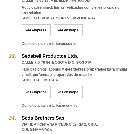
CALLE 45 59 13
,
MEDELLIN
,
ANTIOQUIA
Actividades inmobiliarias realizadas con bienes propios o
arrendados
SOCIEDAD POR ACCIONES SIMPLIFICADA
Ver empresa
Ver en mapa
Coincidencias en la búsqueda de:
Sedabell Productos Ltda
CALLE 7 D 79 84
,
BOGOTA D C
,
BOGOTA
Fabricacion de jabones y detergentes preparados para limpiar
y pulir perfumes y preparados de tocador
SOCIEDAD LIMITADA
Ver empresa
Ver en mapa
Coincidencias en la búsqueda de:
Seda Brothers Sas
VIA HDA FONTANAR CEDRO 52 KM 2
,
CHIA
,
CUNDINAMARCA