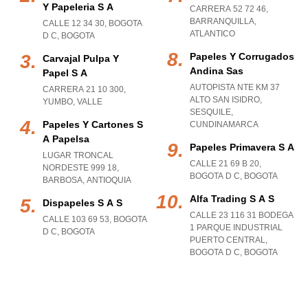
Y Papeleria S A
CARRERA 52 72 46
,
BARRANQUILLA
,
CALLE 12 34 30
,
BOGOTA
ATLANTICO
D C
,
BOGOTA
Papeles Y Corrugados
Carvajal Pulpa Y
Andina Sas
Papel S A
AUTOPISTA NTE KM 37
CARRERA 21 10 300
,
ALTO SAN ISIDRO
,
YUMBO
,
VALLE
SESQUILE
,
Papeles Y Cartones S
CUNDINAMARCA
A Papelsa
Papeles Primavera S A
LUGAR TRONCAL
CALLE 21 69 B 20
,
NORDESTE 999 18
,
BOGOTA D C
,
BOGOTA
BARBOSA
,
ANTIOQUIA
Alfa Trading S A S
Dispapeles S A S
CALLE 23 116 31 BODEGA
CALLE 103 69 53
,
BOGOTA
1 PARQUE INDUSTRIAL
D C
,
BOGOTA
PUERTO CENTRAL
,
BOGOTA D C
,
BOGOTA