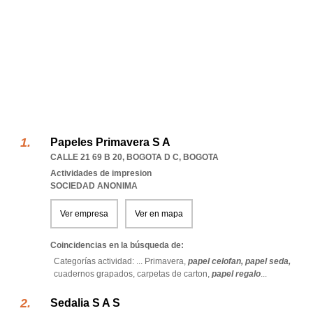
Papeles Primavera S A
CALLE 21 69 B 20
,
BOGOTA D C
,
BOGOTA
Actividades de impresion
SOCIEDAD ANONIMA
Ver empresa
Ver en mapa
Coincidencias en la búsqueda de:
Categorías actividad: ...
Primavera,
papel celofan,
papel seda,
cuadernos grapados,
carpetas de carton,
papel regalo
...
Sedalia S A S