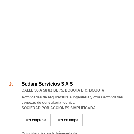
Sedam Servicios S A S
CALLE 56 A 58 82 BL 75
,
BOGOTA D C
,
BOGOTA
Actividades de arquitectura e ingenieria y otras actividades
conexas de consultoria tecnica
SOCIEDAD POR ACCIONES SIMPLIFICADA
Ver empresa
Ver en mapa
Coincidencias en la búsqueda de: