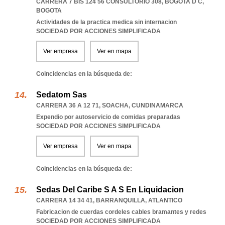
CARRERA 7 BIS 124 56 CONSULTORIO 308
,
BOGOTA D C
,
BOGOTA
Actividades de la practica medica sin internacion
SOCIEDAD POR ACCIONES SIMPLIFICADA
Ver empresa
Ver en mapa
Coincidencias en la búsqueda de:
Sedatom Sas
CARRERA 36 A 12 71
,
SOACHA
,
CUNDINAMARCA
Expendio por autoservicio de comidas preparadas
SOCIEDAD POR ACCIONES SIMPLIFICADA
Ver empresa
Ver en mapa
Coincidencias en la búsqueda de:
Sedas Del Caribe S A S En Liquidacion
CARRERA 14 34 41
,
BARRANQUILLA
,
ATLANTICO
Fabricacion de cuerdas cordeles cables bramantes y redes
SOCIEDAD POR ACCIONES SIMPLIFICADA