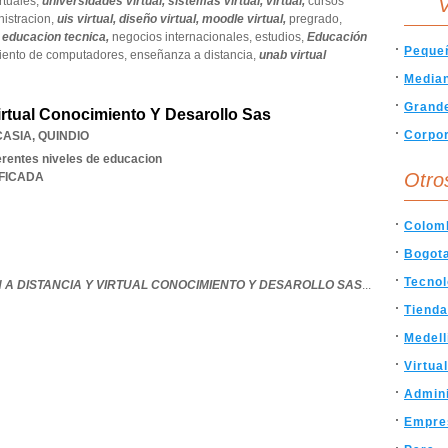
rtuales,
universidades virtual,
sistemas virtual,
virtual,
cursos
V
nistracion,
uis virtual,
diseño virtual,
moodle virtual,
pregrado,
,
educacion tecnica,
negocios internacionales,
estudios,
Educación
Peque
iento de computadores,
enseñanza a distancia,
unab virtual
Media
Grand
irtual Conocimiento Y Desarollo Sas
Corpor
CASIA
,
QUINDIO
rentes niveles de educacion
Otro
IFICADA
Colom
Bogot
Tecnol
 A DISTANCIA Y VIRTUAL CONOCIMIENTO Y DESAROLLO SAS
...
Tienda
Medell
Virtual
Admin
Empre