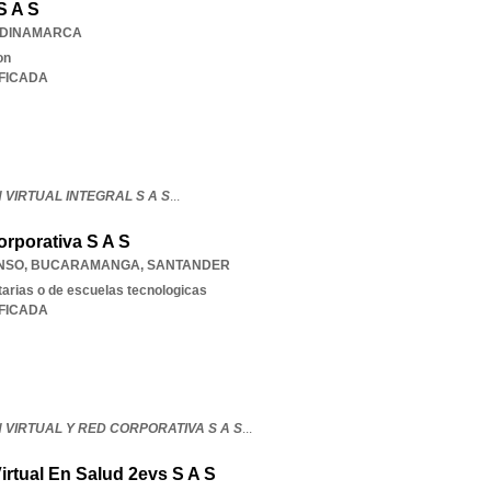
S A S
DINAMARCA
on
IFICADA
VIRTUAL INTEGRAL S A S
...
orporativa S A S
ONSO
,
BUCARAMANGA
,
SANTANDER
tarias o de escuelas tecnologicas
IFICADA
VIRTUAL Y RED CORPORATIVA S A S
...
irtual En Salud 2evs S A S