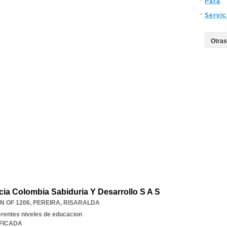
Para
Servic
cia Colombia Sabiduria Y Desarrollo S A S
N OF 1206
,
PEREIRA
,
RISARALDA
rentes niveles de educacion
IFICADA