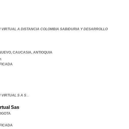
 VIRTUAL A DISTANCIA COLOMBIA SABIDURIA Y DESARROLLO
 NUEVO
,
CAUCASIA
,
ANTIOQUIA
n
IFICADA
VIRTUAL S A S
...
rtual Sas
OGOTA
IFICADA