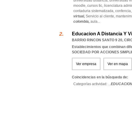
universidad distancia,
universidad vi
moodle,
cursos tic,
licenciatura admi
contaduria sistematizada,
confencia
virtual,
Servicio al cliente,
mantenim
colombia,
aula
...
Educacion A Distancia Y V
BARRIO RINCON SANTO 9 20
,
CIR
Establecimientos que combinan dife
SOCIEDAD POR ACCIONES SIMPL
Ver empresa
Ver en mapa
Coincidencias en la búsqueda de:
Categorías actividad: ...
EDUCACION