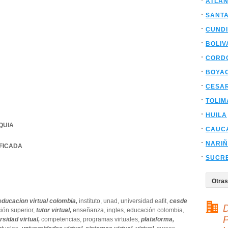
ATLAN
SANT
CUND
BOLIV
CORD
BOYA
CESA
TOLIM
HUILA
QUIA
CAUC
NARI
IFICADA
SUCR
educacion virtual colombia,
instituto,
unad,
universidad eafit,
cesde
D
ión superior,
tutor virtual,
enseñanza,
ingles,
educación colombia,
P
rsidad virtual,
competencias,
programas virtuales,
plataforma,