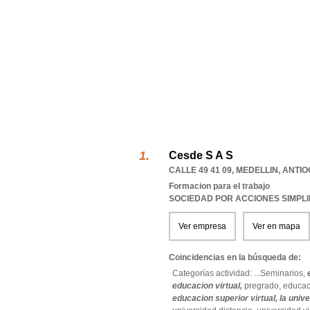
Cesde S A S
CALLE 49 41 09
,
MEDELLIN
,
ANTIO
Formacion para el trabajo
SOCIEDAD POR ACCIONES SIMPL
Ver empresa
Ver en mapa
Coincidencias en la búsqueda de:
Categorías actividad: ...
Seminarios,
educacion virtual,
pregrado,
educac
educacion superior virtual,
la unive