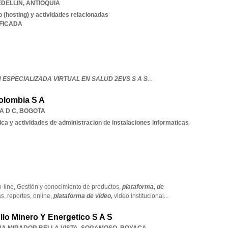
DELLIN
,
ANTIOQUIA
 (hosting) y actividades relacionadas
IFICADA
ESPECIALIZADA VIRTUAL EN SALUD 2EVS S A S
...
olombia S A
A D C
,
BOGOTA
ica y actividades de administracion de instalaciones informaticas
-line,
Gestión y conocimiento de productos,
plataforma,
de
as,
reportes,
online,
plataforma de video,
video institucional
...
llo Minero Y Energetico S A S