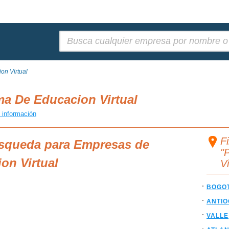
Buscar:
on Virtual
ma De Educacion Virtual
 información
F
úsqueda para Empresas de
"
on Virtual
V
BOGO
ANTIO
VALLE