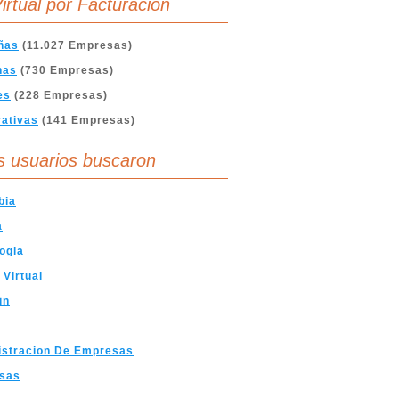
irtual por Facturación
ñas
(11.027 Empresas)
nas
(730 Empresas)
es
(228 Empresas)
ativas
(141 Empresas)
s usuarios buscaron
bia
a
ogia
 Virtual
in
istracion De Empresas
sas