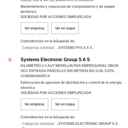
CALLE 136 A 107 26
,
BOGOTA D C
,
BOGOTA
Mantenimiento y reparacion de computadores y de equipo
periferico
SOCIEDAD POR ACCIONES SIMPLIFICADA
Ver empresa
Ver en mapa
Coincidencias en la búsqueda de:
Categorías actividad: ...
SYSTEMS PYS S A S
...
Systems Electronic Group S A S
KILOMETRO 2 5 AUT MEDELLIN PAR EMPRESARIAL OIKOS
OCC ENTRADA PARCELAS 900 METROS BG 1136
,
COTA
,
CUNDINAMARCA
Fabricacion de aparatos de distribucion y control de la energia
electrica
SOCIEDAD POR ACCIONES SIMPLIFICADA
Ver empresa
Ver en mapa
Coincidencias en la búsqueda de:
Categorías actividad: ...
SYSTEMS ELECTRONIC GROUP S A