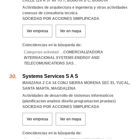
CALLE 119 A 57 60 TO 7
,
BOGOTA D C
,
BOGOTA
Actividades de arquitectura e ingenieria y otras actividades
conexas de consultoria tecnica
SOCIEDAD POR ACCIONES SIMPLIFICADA
Ver empresa
Ver en mapa
Coincidencias en la búsqueda de:
Categorías actividad: ...
COMERCIALIZADORA
INTERNACIONAL SYSTEMS ENERGY AND
TELECOMUNICATIONS SAS
...
Systems Services S A S
MANZANA 2 CA 34 CONJ SIERRA MORENA SEC EL YUCAL
,
SANTA MARTA
,
MAGDALENA
Actividades de desarrollo de sistemas informaticos
(planificacion analisis diseño programacion pruebas)
SOCIEDAD POR ACCIONES SIMPLIFICADA
Ver empresa
Ver en mapa
Coincidencias en la búsqueda de: