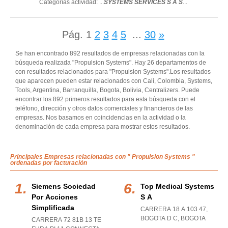
Categorías actividad: ...
SYSTEMS SERVICES S A S
...
Pág.
1
2
3
4
5
...
30
»
Se han encontrado 892 resultados de empresas relacionadas con la
búsqueda realizada "Propulsion Systems". Hay 26 departamentos de
con resultados relacionados para "Propulsion Systems".Los resultados
que aparecen pueden estar relacionados con Cali, Colombia, Systems,
Tools, Argentina, Barranquilla, Bogota, Bolivia, Centralizers. Puede
encontrar los 892 primeros resultados para esta búsqueda con el
teléfono, dirección y otros datos comerciales y financieros de las
empresas. Nos basamos en coincidencias en la actividad o la
denominación de cada empresa para mostrar estos resultados.
Principales Empresas relacionadas con " Propulsion Systems "
ordenadas por facturación
Siemens Sociedad
Top Medical Systems
Por Acciones
S A
Simplificada
CARRERA 18 A 103 47
,
BOGOTA D C
,
BOGOTA
CARRERA 72 81B 13 TE