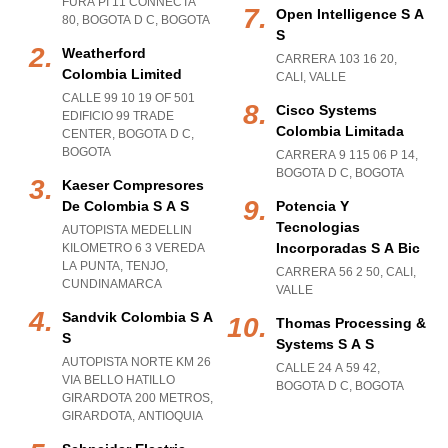
FURA PI 11 CONNECTA
Open Intelligence S A
80
,
BOGOTA D C
,
BOGOTA
S
Weatherford
CARRERA 103 16 20
,
Colombia Limited
CALI
,
VALLE
CALLE 99 10 19 OF 501
Cisco Systems
EDIFICIO 99 TRADE
Colombia Limitada
CENTER
,
BOGOTA D C
,
BOGOTA
CARRERA 9 115 06 P 14
,
BOGOTA D C
,
BOGOTA
Kaeser Compresores
De Colombia S A S
Potencia Y
Tecnologias
AUTOPISTA MEDELLIN
Incorporadas S A Bic
KILOMETRO 6 3 VEREDA
LA PUNTA
,
TENJO
,
CARRERA 56 2 50
,
CALI
,
CUNDINAMARCA
VALLE
Sandvik Colombia S A
Thomas Processing &
S
Systems S A S
AUTOPISTA NORTE KM 26
CALLE 24 A 59 42
,
VIA BELLO HATILLO
BOGOTA D C
,
BOGOTA
GIRARDOTA 200 METROS
,
GIRARDOTA
,
ANTIOQUIA