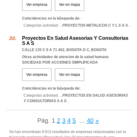
Ver empresa
Ver en mapa
Coincidencias en la búsqueda de:
Categorías actividad: ...
PROYECTOS METALICOS C Y L S A S
...
Proyectos En Salud Asesorias Y Consultorias
S A S
CALLE 135 C 9 A 71 402
,
BOGOTA D C
,
BOGOTA
Otras actividades de atencion de la salud humana
SOCIEDAD POR ACCIONES SIMPLIFICADA
Ver empresa
Ver en mapa
Coincidencias en la búsqueda de:
Categorías actividad: ...
PROYECTOS EN SALUD ASESORIAS
Y CONSULTORIAS S A S
...
Pág.
1
2
3
4
5
...
40
»
Se han encontrado 9.913 resultados de empresas relacionadas con la