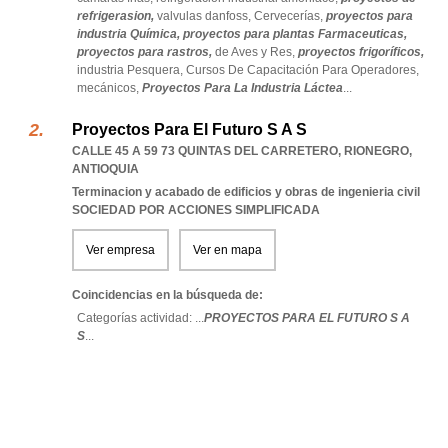
refrigerasion,
valvulas danfoss,
Cervecerías,
proyectos para
industria Química,
proyectos para plantas Farmaceuticas,
proyectos para rastros,
de Aves y Res,
proyectos frigoríficos,
industria Pesquera,
Cursos De Capacitación Para Operadores,
mecánicos,
Proyectos Para La Industria Láctea
...
Proyectos Para El Futuro S A S
CALLE 45 A 59 73 QUINTAS DEL CARRETERO
,
RIONEGRO
,
ANTIOQUIA
Terminacion y acabado de edificios y obras de ingenieria civil
SOCIEDAD POR ACCIONES SIMPLIFICADA
Ver empresa
Ver en mapa
Coincidencias en la búsqueda de:
Categorías actividad: ...
PROYECTOS PARA EL FUTURO S A
S
...