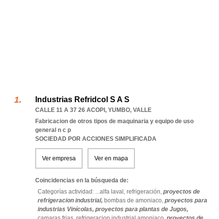
Industrias Refridcol S A S
CALLE 11 A 37 26 ACOPI
,
YUMBO
,
VALLE
Fabricacion de otros tipos de maquinaria y equipo de uso
general n c p
SOCIEDAD POR ACCIONES SIMPLIFICADA
Ver empresa
Ver en mapa
Coincidencias en la búsqueda de:
Categorías actividad: ...
alfa laval,
refrigeración,
proyectos de
refrigeracion industrial,
bombas de amoniaco,
proyectos para
industrias Vinícolas,
proyectos para plantas de Jugos,
camaras frias,
refrigeracion industrial amoniaco,
proyectos de