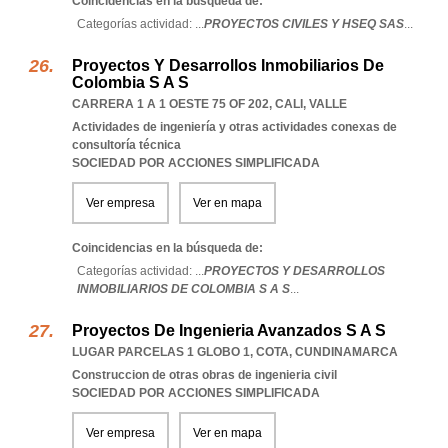
Coincidencias en la búsqueda de:
Categorías actividad: ...
PROYECTOS CIVILES Y HSEQ SAS
...
Proyectos Y Desarrollos Inmobiliarios De
Colombia S A S
CARRERA 1 A 1 OESTE 75 OF 202
,
CALI
,
VALLE
Actividades de ingeniería y otras actividades conexas de
consultoría técnica
SOCIEDAD POR ACCIONES SIMPLIFICADA
Ver empresa
Ver en mapa
Coincidencias en la búsqueda de:
Categorías actividad: ...
PROYECTOS Y DESARROLLOS
INMOBILIARIOS DE COLOMBIA S A S
...
Proyectos De Ingenieria Avanzados S A S
LUGAR PARCELAS 1 GLOBO 1
,
COTA
,
CUNDINAMARCA
Construccion de otras obras de ingenieria civil
SOCIEDAD POR ACCIONES SIMPLIFICADA
Ver empresa
Ver en mapa