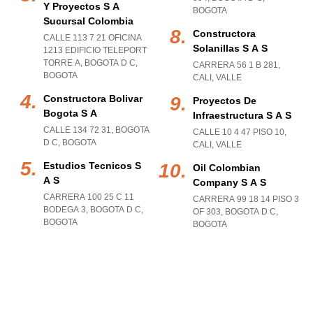
Y Proyectos S A
BOGOTA
Sucursal Colombia
Constructora
CALLE 113 7 21 OFICINA
Solanillas S A S
1213 EDIFICIO TELEPORT
TORRE A
,
BOGOTA D C
,
CARRERA 56 1 B 281
,
BOGOTA
CALI
,
VALLE
Constructora Bolivar
Proyectos De
Bogota S A
Infraestructura S A S
CALLE 134 72 31
,
BOGOTA
CALLE 10 4 47 PISO 10
,
D C
,
BOGOTA
CALI
,
VALLE
Estudios Tecnicos S
Oil Colombian
A S
Company S A S
CARRERA 100 25 C 11
CARRERA 99 18 14 PISO 3
BODEGA 3
,
BOGOTA D C
,
OF 303
,
BOGOTA D C
,
BOGOTA
BOGOTA