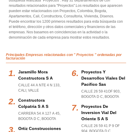
búsqueda realizada "Proyectos". Hay 32 departamentos de con
resultados relacionados para "Proyectos".Los resultados que aparecen
pueden estar relacionados con Proyectos, Colombia, Bogota,
Apartamentos, Cali, Constructora, Consultoria, Vivienda, Disenos.
Puede encontrar los 1200 primeros resultados para esta búsqueda con
el teléfono, dirección y otros datos comerciales y financieros de las
empresas. Nos basamos en coincidencias en la actividad o la
denominación de cada empresa para mostrar estos resultados.
Principales Empresas relacionadas con " Proyectos " ordenadas por
facturación
Jaramillo Mora
Proyectos Y
Constructora S A
Desarrollos Viales Del
Pacifico Sas
CALLE 44 A NTE 4 N 133
,
CALI
,
VALLE
CALLE 26 59 41OF 903
,
BOGOTA D C
,
BOGOTA
Constructora
Colpatria S A S
Proyectos De
Inversion Vial Del
CARRERA 54 A 127 A 45
,
Oriente S A S
BOGOTA D C
,
BOGOTA
CALLE 26 59 41 P 9 OF
Ortiz Construcciones
904
,
BOGOTA D C
,