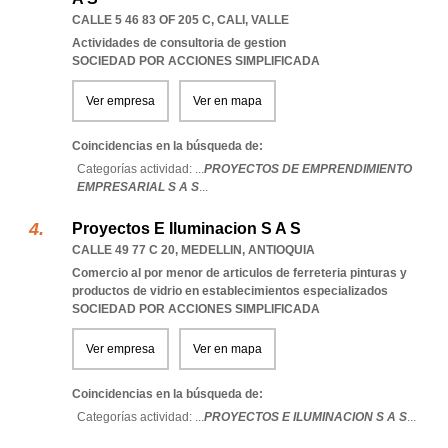
CALLE 5 46 83 OF 205 C
,
CALI
,
VALLE
Actividades de consultoria de gestion
SOCIEDAD POR ACCIONES SIMPLIFICADA
Ver empresa
Ver en mapa
Coincidencias en la búsqueda de:
Categorías actividad: ...
PROYECTOS DE EMPRENDIMIENTO
EMPRESARIAL S A S
...
Proyectos E Iluminacion S A S
CALLE 49 77 C 20
,
MEDELLIN
,
ANTIOQUIA
Comercio al por menor de articulos de ferreteria pinturas y
productos de vidrio en establecimientos especializados
SOCIEDAD POR ACCIONES SIMPLIFICADA
Ver empresa
Ver en mapa
Coincidencias en la búsqueda de:
Categorías actividad: ...
PROYECTOS E ILUMINACION S A S
...