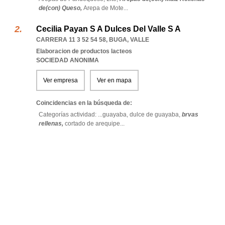
de(con) Queso,
Arepa de Mote
...
Cecilia Payan S A Dulces Del Valle S A
CARRERA 11 3 52 54 58
,
BUGA
,
VALLE
Elaboracion de productos lacteos
SOCIEDAD ANONIMA
Ver empresa
Ver en mapa
Coincidencias en la búsqueda de:
Categorías actividad: ...
guayaba,
dulce de guayaba,
brvas
rellenas,
cortado de arequipe
...