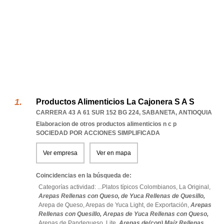
Productos Alimenticios La Cajonera S A S
CARRERA 43 A 61 SUR 152 BG 224
,
SABANETA
,
ANTIOQUIA
Elaboracion de otros productos alimenticios n c p
SOCIEDAD POR ACCIONES SIMPLIFICADA
Ver empresa
Ver en mapa
Coincidencias en la búsqueda de:
Categorías actividad: ...
Platos típicos Colombianos,
La Original,
Arepas Rellenas con Queso,
de Yuca Rellenas de Quesillo,
Arepa de Queso,
Arepas de Yuca Light,
de Exportación,
Arepas
Rellenas con Quesillo,
Arepas de Yuca Rellenas con Queso,
Arepas de Pandequeso,
Lite,
Arepas de(con) Maíz Rellenas