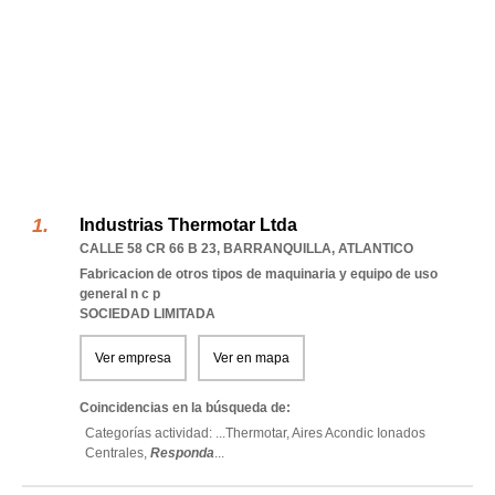
Industrias Thermotar Ltda
CALLE 58 CR 66 B 23
,
BARRANQUILLA
,
ATLANTICO
Fabricacion de otros tipos de maquinaria y equipo de uso
general n c p
SOCIEDAD LIMITADA
Ver empresa
Ver en mapa
Coincidencias en la búsqueda de:
Categorías actividad: ...
Thermotar,
Aires Acondic Ionados
Centrales,
Responda
...