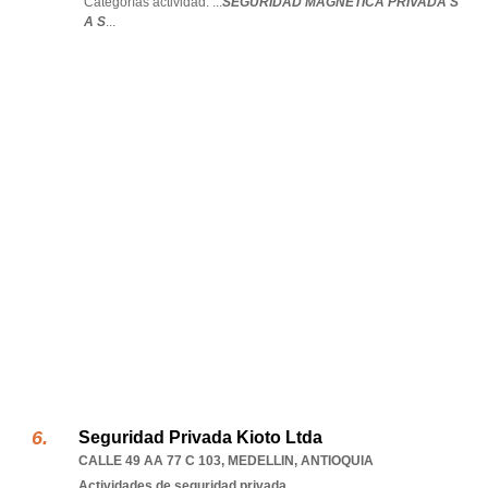
Categorías actividad: ...
SEGURIDAD MAGNETICA PRIVADA S
A S
...
Seguridad Privada Kioto Ltda
CALLE 49 AA 77 C 103
,
MEDELLIN
,
ANTIOQUIA
Actividades de seguridad privada