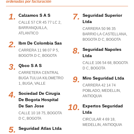
ordenadas por facturación
Calzamos S A S
Seguridad Superior
Ltda
CALLE 57 CR 45 77 LC 2
,
BARRANQUILLA
,
CARRERA 50 96 35
ATLANTICO
BARRIO LA CASTELLANA
,
BOGOTA D C
,
BOGOTA
Ibm De Colombia Sas
Seguridad Napoles
CARRERA 11 98 07 P 5
,
Ltda
BOGOTA D C
,
BOGOTA
CALLE 106 54 68
,
BOGOTA
Qbco S A S
D C
,
BOGOTA
CARRETERA CENTRAL
Miro Seguridad Ltda
BUGA TULUA KILOMETRO
1
,
BUGA
,
VALLE
CARRERA 42 14 74
POBLADO
,
MEDELLIN
,
Sociedad De Cirugia
ANTIOQUIA
De Bogota Hospital
De San Jose
Expertos Seguridad
Ltda
CALLE 10 18 75
,
BOGOTA
D C
,
BOGOTA
CIRCULAR 4 69 18
,
MEDELLIN
,
ANTIOQUIA
Seguridad Atlas Ltda